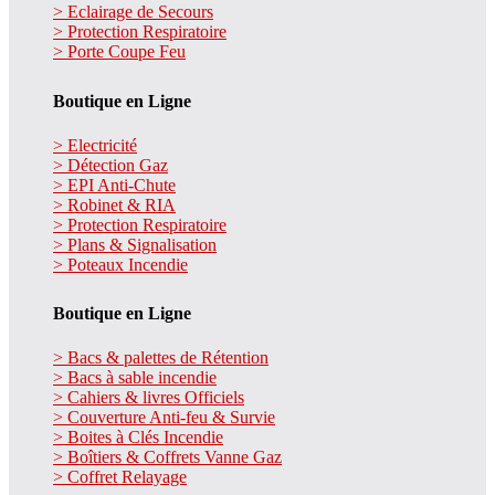
> Eclairage de Secours
> Protection Respiratoire
> Porte Coupe Feu
Boutique en Ligne
> Electricité
> Détection Gaz
> EPI Anti-Chute
> Robinet & RIA
> Protection Respiratoire
> Plans & Signalisation
> Poteaux Incendie
Boutique en Ligne
> Bacs & palettes de Rétention
> Bacs à sable incendie
> Cahiers & livres Officiels
> Couverture Anti-feu & Survie
> Boites à Clés Incendie
> Boîtiers & Coffrets Vanne Gaz
> Coffret Relayage