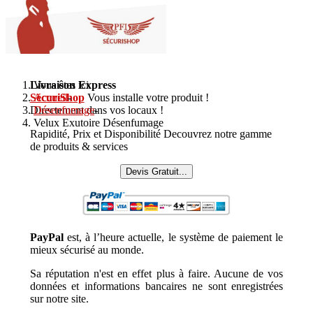
Livraison Express
Vous êtes ici :
SécuriShop
Accueil
-
Vous installe votre produit !
Directement dans vos locaux !
Désenfumage
-
Velux Exutoire Désenfumage
Rapidité, Prix et Disponibilité Decouvrez notre gamme
de produits & services
Devis Gratuit...
PayPal
est, à l’heure actuelle, le système de paiement le
mieux sécurisé au monde.
Sa réputation n'est en effet plus à faire. Aucune de vos
données et informations bancaires ne sont enregistrées
sur notre site.