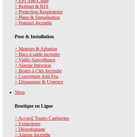
> EPI Anti-Chute
> Robinet & RIA
> Protection Respiratoire
> Plans & Signalisation
> Poteaux Incendie
Pose & Installation
> Moteurs & Aération
> Bacs à sable incendie
> Vidéo Surveillance
> Alarme Intrusion
> Boites à Clés Incendie
> Couverture Anti Feu
> Dépannage & Urgence
Shop
Boutique en Ligne
> Accueil Toutes Catégories
> Extincteurs
> Désenfumage
> Alarme Incendie