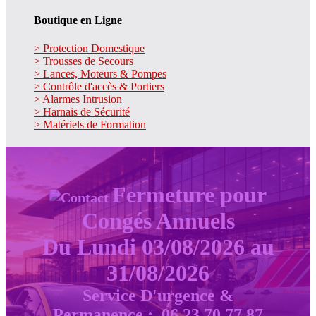
Boutique en Ligne
> Protection Domestique
> Trousses de Secours
> Lances, Moteurs & Pompes
> Contrôle d'accès & Portiers
> Alarmes Intrusion
> Harnais de Sécurité
> Matériels de Formation
Fermeture pour
Congés Annuels
Du Lundi 03/08/2026 au
31/08/2026
Service D'urgence &
Permanence :
06 23 70 77 87