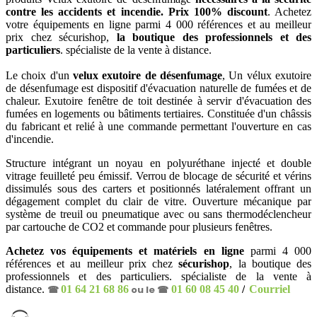
contre les accidents et incendie. Prix 100% discount
. Achetez
votre équipements en ligne parmi 4 000 références et au meilleur
prix chez sécurishop,
la boutique des professionnels et des
particuliers
. spécialiste de la vente à distance.
Le choix d'un
velux exutoire de désenfumage
, Un vélux exutoire
de désenfumage est dispositif d'évacuation naturelle de fumées et de
chaleur. Exutoire fenêtre de toit destinée à servir d'évacuation des
fumées en logements ou bâtiments tertiaires. Constituée d'un châssis
du fabricant et relié à une commande permettant l'ouverture en cas
d'incendie.
Structure intégrant un noyau en polyuréthane injecté et double
vitrage feuilleté peu émissif. Verrou de blocage de sécurité et vérins
dissimulés sous des carters et positionnés latéralement offrant un
dégagement complet du clair de vitre. Ouverture mécanique par
système de treuil ou pneumatique avec ou sans thermodéclencheur
par cartouche de CO2 et commande pour plusieurs fenêtres.
Achetez vos équipements et matériels en ligne
parmi 4 000
références et au meilleur prix chez
sécurishop
, la boutique des
professionnels et des particuliers. spécialiste de la vente à
distance.
☎
01 64 21 68 86
ou le ☎
01 60 08 45 40
/
Courriel