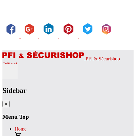
PFI & Sécurishop
Officiel
Sidebar
×
Menu Top
Home