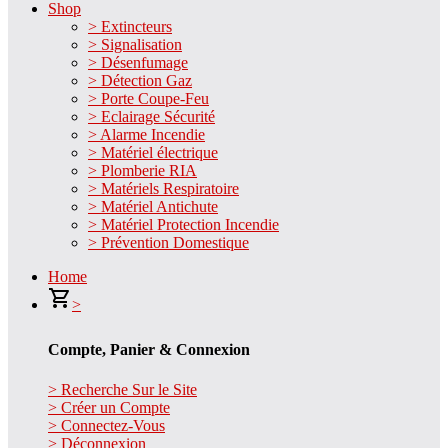
Shop
> Extincteurs
> Signalisation
> Désenfumage
> Détection Gaz
> Porte Coupe-Feu
> Eclairage Sécurité
> Alarme Incendie
> Matériel électrique
> Plomberie RIA
> Matériels Respiratoire
> Matériel Antichute
> Matériel Protection Incendie
> Prévention Domestique
Home
>
Compte, Panier & Connexion
> Recherche Sur le Site
> Créer un Compte
> Connectez-Vous
> Déconnexion