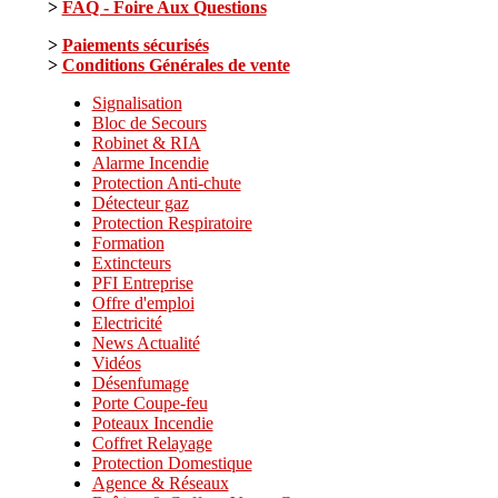
>
FAQ - Foire Aux Questions
>
Paiements sécurisés
>
Conditions Générales de vente
Signalisation
Bloc de Secours
Robinet & RIA
Alarme Incendie
Protection Anti-chute
Détecteur gaz
Protection Respiratoire
Formation
Extincteurs
PFI Entreprise
Offre d'emploi
Electricité
News Actualité
Vidéos
Désenfumage
Porte Coupe-feu
Poteaux Incendie
Coffret Relayage
Protection Domestique
Agence & Réseaux