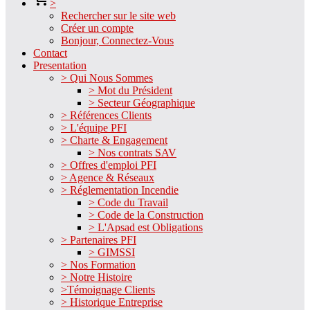
>
Rechercher sur le site web
Créer un compte
Bonjour, Connectez-Vous
Contact
Presentation
> Qui Nous Sommes
> Mot du Président
> Secteur Géographique
> Références Clients
> L'équipe PFI
> Charte & Engagement
> Nos contrats SAV
> Offres d'emploi PFI
> Agence & Réseaux
> Réglementation Incendie
> Code du Travail
> Code de la Construction
> L'Apsad est Obligations
> Partenaires PFI
> GIMSSI
> Nos Formation
> Notre Histoire
>Témoignage Clients
> Historique Entreprise