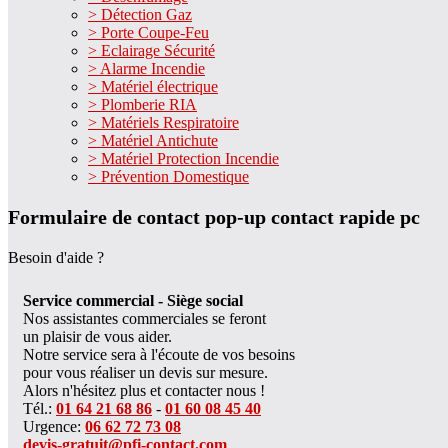
> Détection Gaz
> Porte Coupe-Feu
> Eclairage Sécurité
> Alarme Incendie
> Matériel électrique
> Plomberie RIA
> Matériels Respiratoire
> Matériel Antichute
> Matériel Protection Incendie
> Prévention Domestique
Formulaire de contact pop-up contact rapide pc
Besoin d'aide ?
Service commercial - Siège social
Nos assistantes commerciales se feront
un plaisir de vous aider.
Notre service sera à l'écoute de vos besoins
pour vous réaliser un devis sur mesure.
Alors n'hésitez plus et contacter nous !
Tél.:
01 64 21 68 86
-
01 60 08 45 40
Urgence:
06 62 72 73 08
devis-gratuit@pfi-contact.com