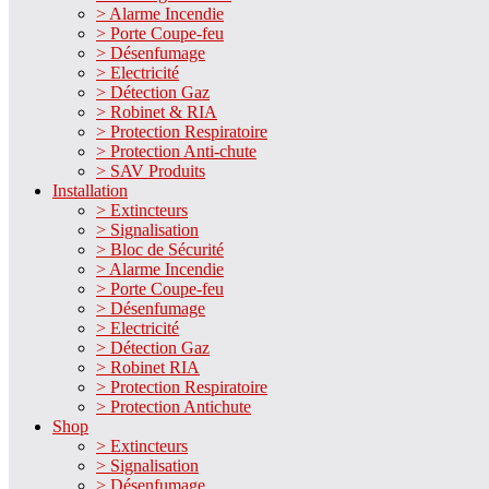
> Alarme Incendie
> Porte Coupe-feu
> Désenfumage
> Electricité
> Détection Gaz
> Robinet & RIA
> Protection Respiratoire
> Protection Anti-chute
> SAV Produits
Installation
> Extincteurs
> Signalisation
> Bloc de Sécurité
> Alarme Incendie
> Porte Coupe-feu
> Désenfumage
> Electricité
> Détection Gaz
> Robinet RIA
> Protection Respiratoire
> Protection Antichute
Shop
> Extincteurs
> Signalisation
> Désenfumage