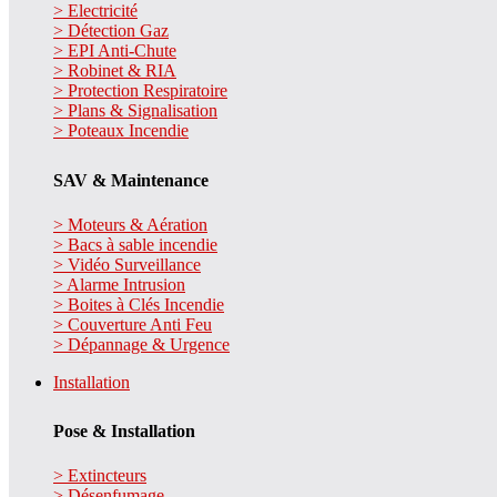
> Electricité
> Détection Gaz
> EPI Anti-Chute
> Robinet & RIA
> Protection Respiratoire
> Plans & Signalisation
> Poteaux Incendie
SAV & Maintenance
> Moteurs & Aération
> Bacs à sable incendie
> Vidéo Surveillance
> Alarme Intrusion
> Boites à Clés Incendie
> Couverture Anti Feu
> Dépannage & Urgence
Installation
Pose & Installation
> Extincteurs
> Désenfumage