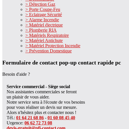
> Détection Gaz
> Porte Coupe-Feu
> Eclairage Sécurité
> Alarme Incendie
> Matériel électrique
> Plomberie RIA
> Matériels Respiratoire
> Matériel Antichute
> Matériel Protection Incendie
> Prévention Domestique
Formulaire de contact pop-up contact rapide pc
Besoin d'aide ?
Service commercial - Siège social
Nos assistantes commerciales se feront
un plaisir de vous aider.
Notre service sera à l'écoute de vos besoins
pour vous réaliser un devis sur mesure.
Alors n'hésitez plus et contacter nous !
Tél.:
01 64 21 68 86
-
01 60 08 45 40
Urgence:
06 62 72 73 08
devis-gratuit@pfi-contact.com