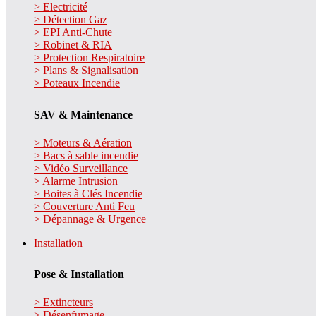
> Electricité
> Détection Gaz
> EPI Anti-Chute
> Robinet & RIA
> Protection Respiratoire
> Plans & Signalisation
> Poteaux Incendie
SAV & Maintenance
> Moteurs & Aération
> Bacs à sable incendie
> Vidéo Surveillance
> Alarme Intrusion
> Boites à Clés Incendie
> Couverture Anti Feu
> Dépannage & Urgence
Installation
Pose & Installation
> Extincteurs
> Désenfumage