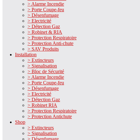
> Alarme Incendie
> Porte Coupe-feu
> Désenfumage
> Electricité
> Détection Gaz
> Robinet & RIA
> Protection Respiratoire
> Protection Anti-chute
> SAV Produits
Installation
> Extincteurs
> Signalisation
> Bloc de Sécurité
> Alarme Incendie
> Porte Coupe-feu
> Désenfumage
> Electricité
> Détection Gaz
> Robinet RIA
> Protection Respiratoire
> Protection Antichute
Shop
> Extincteurs
> Signalisation
> Désenfumage