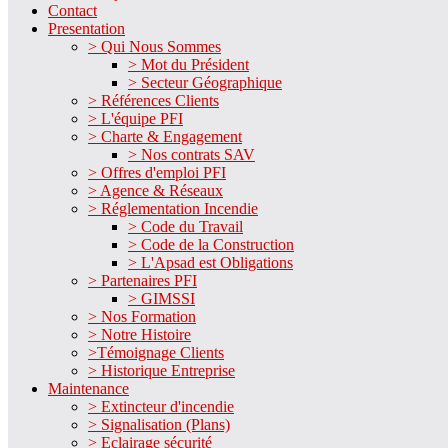
Contact
Presentation
> Qui Nous Sommes
> Mot du Président
> Secteur Géographique
> Références Clients
> L'équipe PFI
> Charte & Engagement
> Nos contrats SAV
> Offres d'emploi PFI
> Agence & Réseaux
> Réglementation Incendie
> Code du Travail
> Code de la Construction
> L'Apsad est Obligations
> Partenaires PFI
> GIMSSI
> Nos Formation
> Notre Histoire
>Témoignage Clients
> Historique Entreprise
Maintenance
> Extincteur d'incendie
> Signalisation (Plans)
> Eclairage sécurité