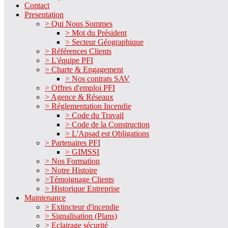
Contact
Presentation
> Qui Nous Sommes
> Mot du Président
> Secteur Géographique
> Références Clients
> L'équipe PFI
> Charte & Engagement
> Nos contrats SAV
> Offres d'emploi PFI
> Agence & Réseaux
> Réglementation Incendie
> Code du Travail
> Code de la Construction
> L'Apsad est Obligations
> Partenaires PFI
> GIMSSI
> Nos Formation
> Notre Histoire
>Témoignage Clients
> Historique Entreprise
Maintenance
> Extincteur d'incendie
> Signalisation (Plans)
> Eclairage sécurité