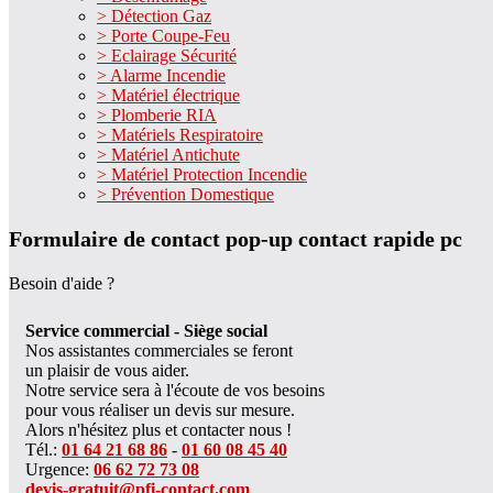
> Détection Gaz
> Porte Coupe-Feu
> Eclairage Sécurité
> Alarme Incendie
> Matériel électrique
> Plomberie RIA
> Matériels Respiratoire
> Matériel Antichute
> Matériel Protection Incendie
> Prévention Domestique
Formulaire de contact pop-up contact rapide pc
Besoin d'aide ?
Service commercial - Siège social
Nos assistantes commerciales se feront
un plaisir de vous aider.
Notre service sera à l'écoute de vos besoins
pour vous réaliser un devis sur mesure.
Alors n'hésitez plus et contacter nous !
Tél.:
01 64 21 68 86
-
01 60 08 45 40
Urgence:
06 62 72 73 08
devis-gratuit@pfi-contact.com