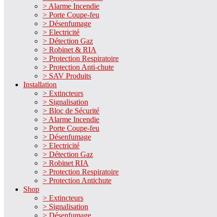
> Alarme Incendie
> Porte Coupe-feu
> Désenfumage
> Electricité
> Détection Gaz
> Robinet & RIA
> Protection Respiratoire
> Protection Anti-chute
> SAV Produits
Installation
> Extincteurs
> Signalisation
> Bloc de Sécurité
> Alarme Incendie
> Porte Coupe-feu
> Désenfumage
> Electricité
> Détection Gaz
> Robinet RIA
> Protection Respiratoire
> Protection Antichute
Shop
> Extincteurs
> Signalisation
> Désenfumage