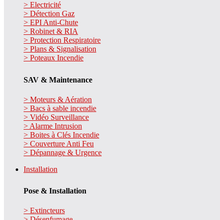
> Electricité
> Détection Gaz
> EPI Anti-Chute
> Robinet & RIA
> Protection Respiratoire
> Plans & Signalisation
> Poteaux Incendie
SAV & Maintenance
> Moteurs & Aération
> Bacs à sable incendie
> Vidéo Surveillance
> Alarme Intrusion
> Boites à Clés Incendie
> Couverture Anti Feu
> Dépannage & Urgence
Installation
Pose & Installation
> Extincteurs
> Désenfumage