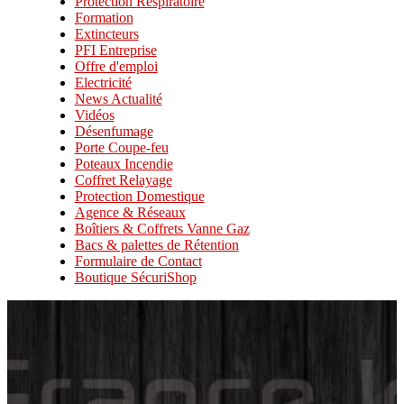
Protection Respiratoire
Formation
Extincteurs
PFI Entreprise
Offre d'emploi
Electricité
News Actualité
Vidéos
Désenfumage
Porte Coupe-feu
Poteaux Incendie
Coffret Relayage
Protection Domestique
Agence & Réseaux
Boîtiers & Coffrets Vanne Gaz
Bacs & palettes de Rétention
Formulaire de Contact
Boutique SécuriShop