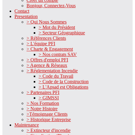
Créer un compte
Bonjour, Connectez-Vous
Contact
Presentation
> Qui Nous Sommes
> Mot du Président
> Secteur Géographique
> Références Clients
> L'équipe PFI
> Charte & Engagement
> Nos contrats SAV
> Offres d'emploi PFI
> Agence & Réseaux
> Réglementation Incendie
> Code du Travail
> Code de la Construction
> L'Apsad est Obligations
> Partenaires PFI
> GIMSSI
> Nos Formation
> Notre Histoire
>Témoignage Clients
> Historique Entreprise
Maintenance
> Extincteur d'incendie