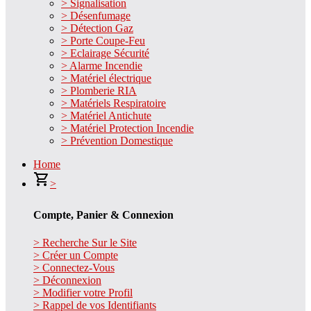
> Signalisation
> Désenfumage
> Détection Gaz
> Porte Coupe-Feu
> Eclairage Sécurité
> Alarme Incendie
> Matériel électrique
> Plomberie RIA
> Matériels Respiratoire
> Matériel Antichute
> Matériel Protection Incendie
> Prévention Domestique
Home
>
Compte, Panier & Connexion
> Recherche Sur le Site
> Créer un Compte
> Connectez-Vous
> Déconnexion
> Modifier votre Profil
> Rappel de vos Identifiants