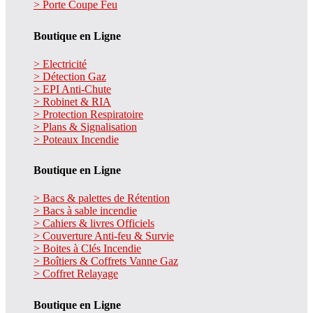
> Porte Coupe Feu
Boutique en Ligne
> Electricité
> Détection Gaz
> EPI Anti-Chute
> Robinet & RIA
> Protection Respiratoire
> Plans & Signalisation
> Poteaux Incendie
Boutique en Ligne
> Bacs & palettes de Rétention
> Bacs à sable incendie
> Cahiers & livres Officiels
> Couverture Anti-feu & Survie
> Boites à Clés Incendie
> Boîtiers & Coffrets Vanne Gaz
> Coffret Relayage
Boutique en Ligne