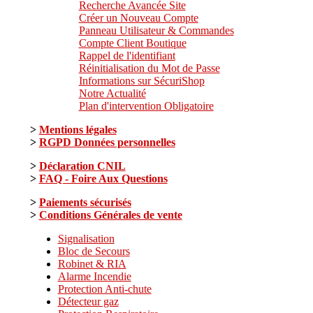
Recherche Avancée Site
Créer un Nouveau Compte
Panneau Utilisateur & Commandes
Compte Client Boutique
Rappel de l'identifiant
Réinitialisation du Mot de Passe
Informations sur SécuriShop
Notre Actualité
Plan d'intervention Obligatoire
>
Mentions légales
>
RGPD Données personnelles
>
Déclaration CNIL
>
FAQ - Foire Aux Questions
>
Paiements sécurisés
>
Conditions Générales de vente
Signalisation
Bloc de Secours
Robinet & RIA
Alarme Incendie
Protection Anti-chute
Détecteur gaz