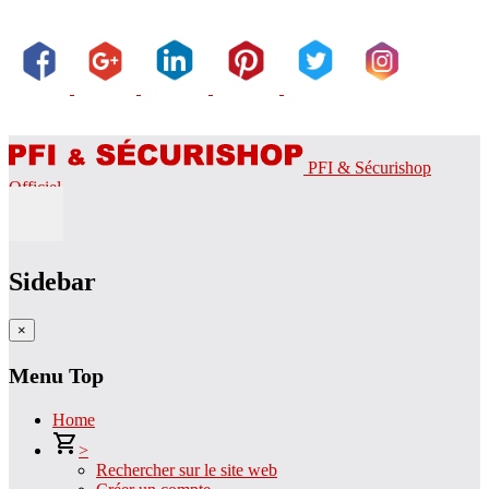
PFI & Sécurishop
Officiel
Sidebar
×
Menu Top
Home
>
Rechercher sur le site web