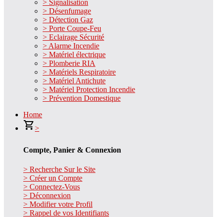
> Signalisation
> Désenfumage
> Détection Gaz
> Porte Coupe-Feu
> Eclairage Sécurité
> Alarme Incendie
> Matériel électrique
> Plomberie RIA
> Matériels Respiratoire
> Matériel Antichute
> Matériel Protection Incendie
> Prévention Domestique
Home
>
Compte, Panier & Connexion
> Recherche Sur le Site
> Créer un Compte
> Connectez-Vous
> Déconnexion
> Modifier votre Profil
> Rappel de vos Identifiants