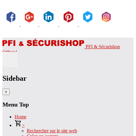
PFI & Sécurishop
Officiel
Sidebar
×
Menu Top
Home
>
Rechercher sur le site web