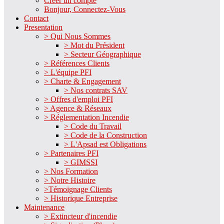
Créer un compte
Bonjour, Connectez-Vous
Contact
Presentation
> Qui Nous Sommes
> Mot du Président
> Secteur Géographique
> Références Clients
> L'équipe PFI
> Charte & Engagement
> Nos contrats SAV
> Offres d'emploi PFI
> Agence & Réseaux
> Réglementation Incendie
> Code du Travail
> Code de la Construction
> L'Apsad est Obligations
> Partenaires PFI
> GIMSSI
> Nos Formation
> Notre Histoire
>Témoignage Clients
> Historique Entreprise
Maintenance
> Extincteur d'incendie