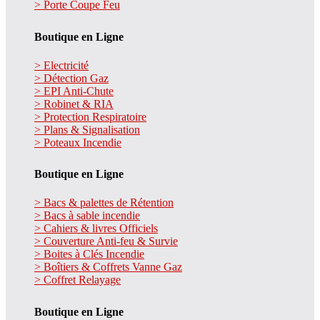
> Porte Coupe Feu
Boutique en Ligne
> Electricité
> Détection Gaz
> EPI Anti-Chute
> Robinet & RIA
> Protection Respiratoire
> Plans & Signalisation
> Poteaux Incendie
Boutique en Ligne
> Bacs & palettes de Rétention
> Bacs à sable incendie
> Cahiers & livres Officiels
> Couverture Anti-feu & Survie
> Boites à Clés Incendie
> Boîtiers & Coffrets Vanne Gaz
> Coffret Relayage
Boutique en Ligne