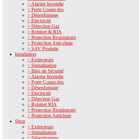
> Alarme Incendie
> Porte Coupe-feu
> Désenfumage
> Electricité
> Détection Gaz
> Robinet & RIA
> Protection Respiratoire
> Protection Anti-chute
> SAV Produits
Installation
> Extincteurs
> Signalisation
> Bloc de Sécurité
> Alarme Incendie
> Porte Coupe-feu
> Désenfumage
> Electricité
> Détection Gaz
> Robinet RIA
> Protection Respiratoire
> Protection Antichute
Shop
> Extincteurs
> Signalisation
> Désenfumage