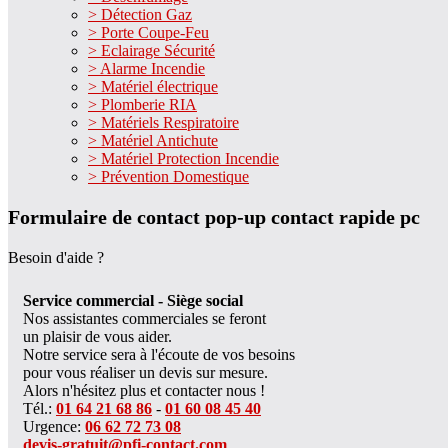
> Détection Gaz
> Porte Coupe-Feu
> Eclairage Sécurité
> Alarme Incendie
> Matériel électrique
> Plomberie RIA
> Matériels Respiratoire
> Matériel Antichute
> Matériel Protection Incendie
> Prévention Domestique
Formulaire de contact pop-up contact rapide pc
Besoin d'aide ?
Service commercial - Siège social
Nos assistantes commerciales se feront
un plaisir de vous aider.
Notre service sera à l'écoute de vos besoins
pour vous réaliser un devis sur mesure.
Alors n'hésitez plus et contacter nous !
Tél.:
01 64 21 68 86
-
01 60 08 45 40
Urgence:
06 62 72 73 08
devis-gratuit@pfi-contact.com