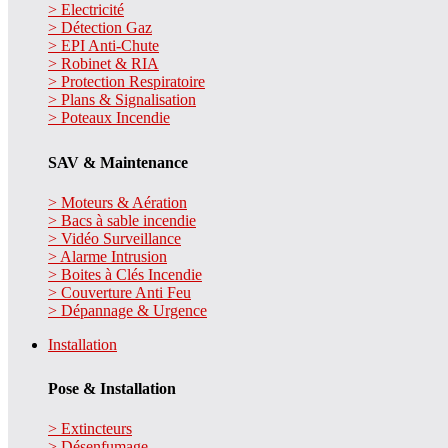
> Electricité
> Détection Gaz
> EPI Anti-Chute
> Robinet & RIA
> Protection Respiratoire
> Plans & Signalisation
> Poteaux Incendie
SAV & Maintenance
> Moteurs & Aération
> Bacs à sable incendie
> Vidéo Surveillance
> Alarme Intrusion
> Boites à Clés Incendie
> Couverture Anti Feu
> Dépannage & Urgence
Installation
Pose & Installation
> Extincteurs
> Désenfumage