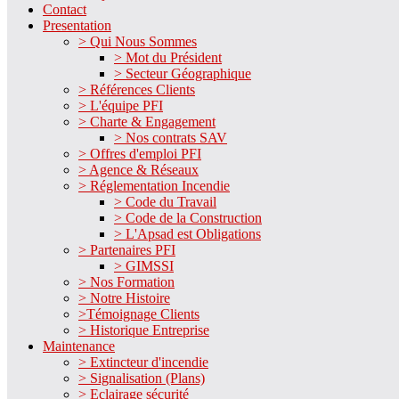
Contact
Presentation
> Qui Nous Sommes
> Mot du Président
> Secteur Géographique
> Références Clients
> L'équipe PFI
> Charte & Engagement
> Nos contrats SAV
> Offres d'emploi PFI
> Agence & Réseaux
> Réglementation Incendie
> Code du Travail
> Code de la Construction
> L'Apsad est Obligations
> Partenaires PFI
> GIMSSI
> Nos Formation
> Notre Histoire
>Témoignage Clients
> Historique Entreprise
Maintenance
> Extincteur d'incendie
> Signalisation (Plans)
> Eclairage sécurité