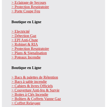
> Eclairage de Secours
> Protection Respiratoire
> Porte Coupe Feu
Boutique en Ligne
> Electricité
> Détection Gaz
> EPI Anti-Chute
> Robinet & RIA
> Protection Respiratoire
> Plans & Signalisation
> Poteaux Incendie
Boutique en Ligne
> Bacs & palettes de Rétention
> Bacs à sable incendie
> Cahiers & livres Officiels
> Couverture Anti-feu & Survie
> Boites à Clés Incendie
> Boîtiers & Coffrets Vanne Gaz
> Coffret Relayage