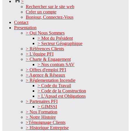
>
Rechercher sur le site web
Créer un compte
Bonjour, Connectez-Vous
Contact
Presentation
> Qui Nous Sommes
> Mot du Président
> Secteur Géographique
> Références Clients
> L'équipe PFI
> Charte & Engagement
> Nos contrats SAV
> Offres d'emploi PFI
> Agence & Réseaux
> Réglementation Incendie
> Code du Travail
> Code de la Construction
> L'Apsad est Obligations
> Partenaires PFI
> GIMSSI
> Nos Formation
> Notre Histoire
>Témoignage Clients
> Historique Entreprise