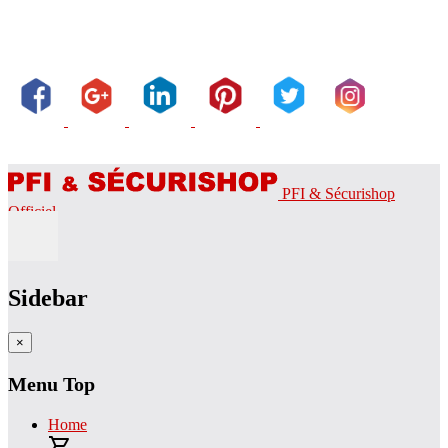
PFI & Sécurishop
Officiel
Sidebar
×
Menu Top
Home