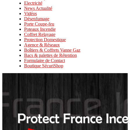
Electricité
News Actualité
Vidéos
Désenfumage
Porte Coupe-feu
Poteaux Incendie
Coffret Relayage
Protection Domestique
Agence & Réseaux
Boîtiers & Coffrets Vanne Gaz
Bacs & palettes de Rétention
Formulaire de Contact
Boutique SécuriShop