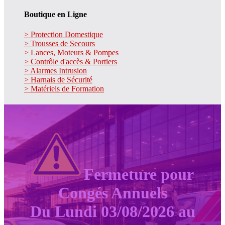
Boutique en Ligne
> Protection Domestique
> Trousses de Secours
> Lances, Moteurs & Pompes
> Contrôle d'accès & Portiers
> Alarmes Intrusion
> Harnais de Sécurité
> Matériels de Formation
Fermeture pour
Congés Annuels
Du Lundi 03/08/2026 au