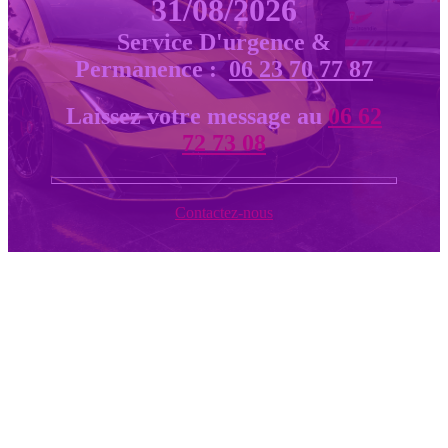
31/08/2026
Service D'urgence &
Permanence :
06 23 70 77 87
Laissez votre message au
06 62
72 73 08
Contactez-nous