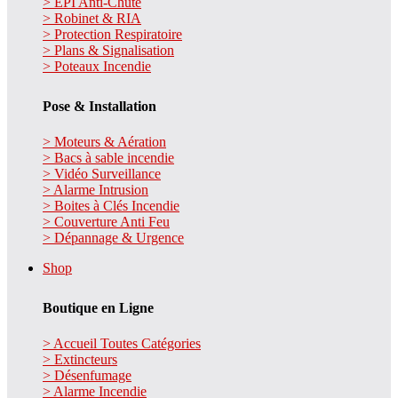
> EPI Anti-Chute
> Robinet & RIA
> Protection Respiratoire
> Plans & Signalisation
> Poteaux Incendie
Pose & Installation
> Moteurs & Aération
> Bacs à sable incendie
> Vidéo Surveillance
> Alarme Intrusion
> Boites à Clés Incendie
> Couverture Anti Feu
> Dépannage & Urgence
Shop
Boutique en Ligne
> Accueil Toutes Catégories
> Extincteurs
> Désenfumage
> Alarme Incendie