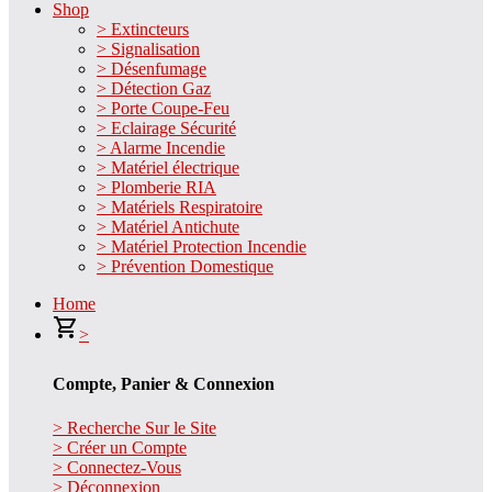
Shop
> Extincteurs
> Signalisation
> Désenfumage
> Détection Gaz
> Porte Coupe-Feu
> Eclairage Sécurité
> Alarme Incendie
> Matériel électrique
> Plomberie RIA
> Matériels Respiratoire
> Matériel Antichute
> Matériel Protection Incendie
> Prévention Domestique
Home
>
Compte, Panier & Connexion
> Recherche Sur le Site
> Créer un Compte
> Connectez-Vous
> Déconnexion