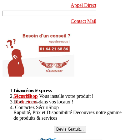
Appel Direct
Contact Mail
Livraison Express
Vous êtes ici :
SécuriShop
Accueil
-
Vous installe votre produit !
Directement dans vos locaux !
Extincteurs
-
Contactez SécuriShop
Rapidité, Prix et Disponibilité Decouvrez notre gamme
de produits & services
Devis Gratuit...