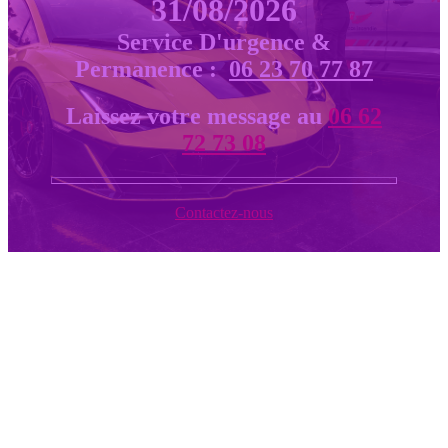
31/08/2026
Service D'urgence &
Permanence :
06 23 70 77 87
Laissez votre message au
06 62
72 73 08
Contactez-nous