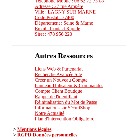
Téléphone Mobile : 06 62 72 73 08
Adresse : 27 rue Ampère
Ville : LAGNY SUR MARNE
Code Postal : 77400
Département : Seine & Marne
Email : Contact Rapide
Siret : 478 956 220
Autres Ressources
Liens Web & Partenariat
Recherche Avancée Site
Créer un Nouveau Compte
Panneau Utilisateur & Commandes
Compte Client Boutique
Rappel de l'identifiant
Réinitialisation du Mot de Passe
Informations sur SécuriShop
Notre Actualité
Plan d'intervention Obligatoire
>
Mentions légales
>
RGPD Données personnelles