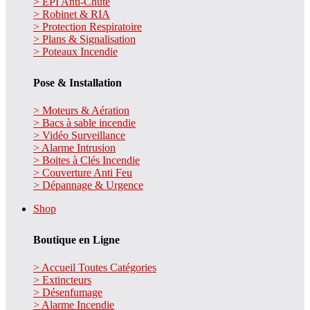
> EPI Anti-Chute
> Robinet & RIA
> Protection Respiratoire
> Plans & Signalisation
> Poteaux Incendie
Pose & Installation
> Moteurs & Aération
> Bacs à sable incendie
> Vidéo Surveillance
> Alarme Intrusion
> Boites à Clés Incendie
> Couverture Anti Feu
> Dépannage & Urgence
Shop
Boutique en Ligne
> Accueil Toutes Catégories
> Extincteurs
> Désenfumage
> Alarme Incendie