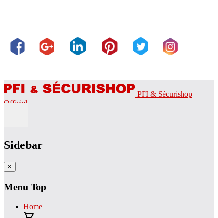
PFI & Sécurishop
Officiel
Sidebar
×
Menu Top
Home