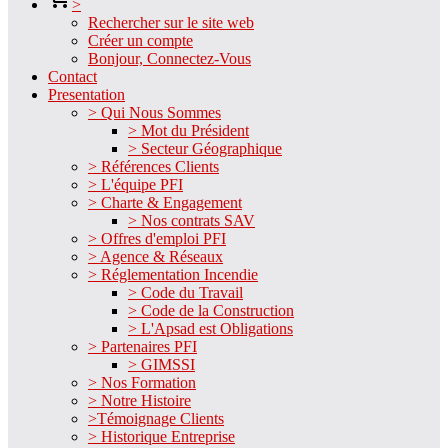
>
Rechercher sur le site web
Créer un compte
Bonjour, Connectez-Vous
Contact
Presentation
> Qui Nous Sommes
> Mot du Président
> Secteur Géographique
> Références Clients
> L'équipe PFI
> Charte & Engagement
> Nos contrats SAV
> Offres d'emploi PFI
> Agence & Réseaux
> Réglementation Incendie
> Code du Travail
> Code de la Construction
> L'Apsad est Obligations
> Partenaires PFI
> GIMSSI
> Nos Formation
> Notre Histoire
>Témoignage Clients
> Historique Entreprise