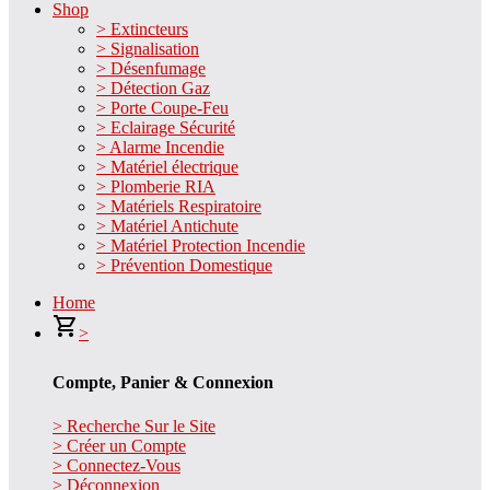
Shop
> Extincteurs
> Signalisation
> Désenfumage
> Détection Gaz
> Porte Coupe-Feu
> Eclairage Sécurité
> Alarme Incendie
> Matériel électrique
> Plomberie RIA
> Matériels Respiratoire
> Matériel Antichute
> Matériel Protection Incendie
> Prévention Domestique
Home
>
Compte, Panier & Connexion
> Recherche Sur le Site
> Créer un Compte
> Connectez-Vous
> Déconnexion