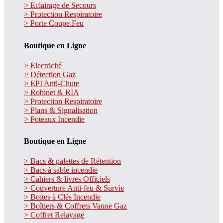
> Eclairage de Secours
> Protection Respiratoire
> Porte Coupe Feu
Boutique en Ligne
> Electricité
> Détection Gaz
> EPI Anti-Chute
> Robinet & RIA
> Protection Respiratoire
> Plans & Signalisation
> Poteaux Incendie
Boutique en Ligne
> Bacs & palettes de Rétention
> Bacs à sable incendie
> Cahiers & livres Officiels
> Couverture Anti-feu & Survie
> Boites à Clés Incendie
> Boîtiers & Coffrets Vanne Gaz
> Coffret Relayage