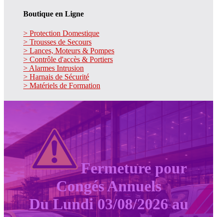
Boutique en Ligne
> Protection Domestique
> Trousses de Secours
> Lances, Moteurs & Pompes
> Contrôle d'accès & Portiers
> Alarmes Intrusion
> Harnais de Sécurité
> Matériels de Formation
Fermeture pour
Congés Annuels
Du Lundi 03/08/2026 au