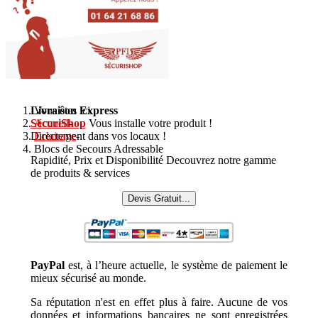
Livraison Express
Vous êtes ici :
SécuriShop
Accueil
-
Vous installe votre produit !
Directement dans vos locaux !
Eclairage
-
Blocs de Secours Adressable
Rapidité, Prix et Disponibilité Decouvrez notre gamme
de produits & services
Devis Gratuit...
PayPal
est, à l’heure actuelle, le système de paiement le
mieux sécurisé au monde.
Sa réputation n'est en effet plus à faire. Aucune de vos
données et informations bancaires ne sont enregistrées