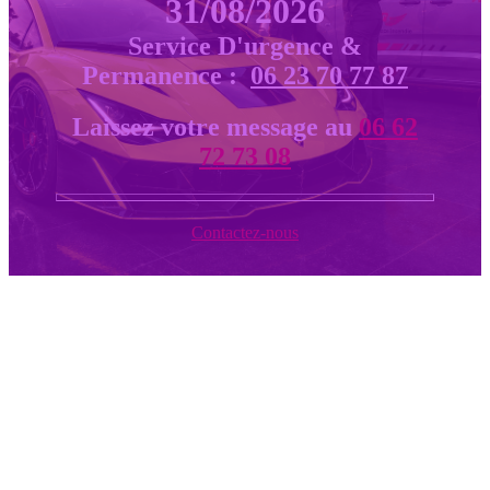
31/08/2026
Service D'urgence &
Permanence :
06 23 70 77 87
Laissez votre message au
06 62
72 73 08
Contactez-nous