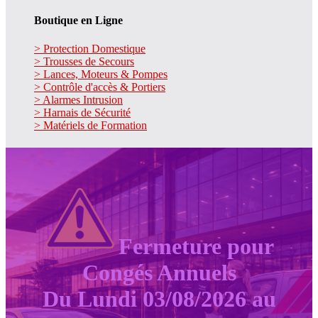
Boutique en Ligne
> Protection Domestique
> Trousses de Secours
> Lances, Moteurs & Pompes
> Contrôle d'accès & Portiers
> Alarmes Intrusion
> Harnais de Sécurité
> Matériels de Formation
Fermeture pour
Congés Annuels
Du Lundi 03/08/2026 au