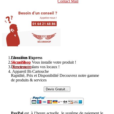
Contact Mail
Livraison Express
Vous êtes ici :
SécuriShop
Accueil
-
Vous installe votre produit !
Directement dans vos locaux !
Respiratoire
-
Appareil Bi-Cartouche
Rapidité, Prix et Disponibilité Decouvrez notre gamme
de produits & services
Devis Gratuit...
PayPal
est, à l’heure actuelle, le système de paiement le