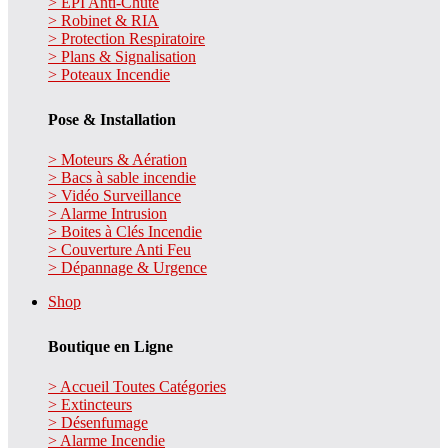
> EPI Anti-Chute
> Robinet & RIA
> Protection Respiratoire
> Plans & Signalisation
> Poteaux Incendie
Pose & Installation
> Moteurs & Aération
> Bacs à sable incendie
> Vidéo Surveillance
> Alarme Intrusion
> Boites à Clés Incendie
> Couverture Anti Feu
> Dépannage & Urgence
Shop
Boutique en Ligne
> Accueil Toutes Catégories
> Extincteurs
> Désenfumage
> Alarme Incendie