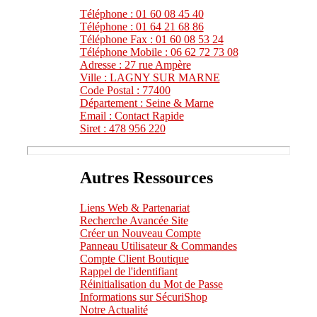
Téléphone : 01 60 08 45 40
Téléphone : 01 64 21 68 86
Téléphone Fax : 01 60 08 53 24
Téléphone Mobile : 06 62 72 73 08
Adresse : 27 rue Ampère
Ville : LAGNY SUR MARNE
Code Postal : 77400
Département : Seine & Marne
Email : Contact Rapide
Siret : 478 956 220
Autres Ressources
Liens Web & Partenariat
Recherche Avancée Site
Créer un Nouveau Compte
Panneau Utilisateur & Commandes
Compte Client Boutique
Rappel de l'identifiant
Réinitialisation du Mot de Passe
Informations sur SécuriShop
Notre Actualité