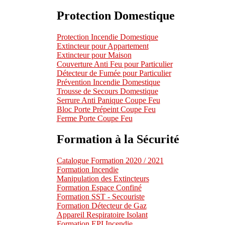
Protection Domestique
Protection Incendie Domestique
Extincteur pour Appartement
Extincteur pour Maison
Couverture Anti Feu pour Particulier
Détecteur de Fumée pour Particulier
Prévention Incendie Domestique
Trousse de Secours Domestique
Serrure Anti Panique Coupe Feu
Bloc Porte Prépeint Coupe Feu
Ferme Porte Coupe Feu
Formation à la Sécurité
Catalogue Formation 2020 / 2021
Formation Incendie
Manipulation des Extincteurs
Formation Espace Confiné
Formation SST - Secouriste
Formation Détecteur de Gaz
Appareil Respiratoire Isolant
Formation EPI Incendie