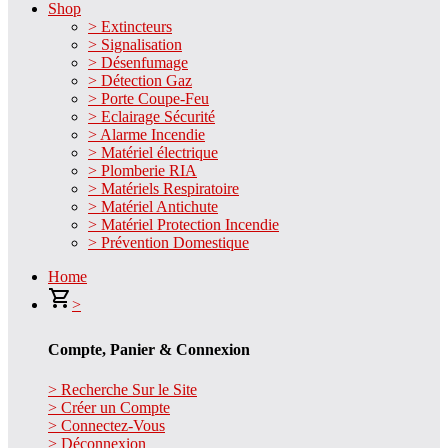
Shop
> Extincteurs
> Signalisation
> Désenfumage
> Détection Gaz
> Porte Coupe-Feu
> Eclairage Sécurité
> Alarme Incendie
> Matériel électrique
> Plomberie RIA
> Matériels Respiratoire
> Matériel Antichute
> Matériel Protection Incendie
> Prévention Domestique
Home
>
Compte, Panier & Connexion
> Recherche Sur le Site
> Créer un Compte
> Connectez-Vous
> Déconnexion