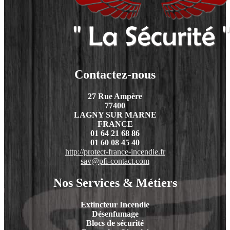
Contactez-nous
27 Rue Ampère
77400
LAGNY SUR MARNE
FRANCE
01 64 21 68 86
01 60 08 45 40
http://protect-france-incendie.fr
sav@pfi-contact.com
Nos Services & Métiers
Extincteur Incendie
Désenfumage
Blocs de sécurité