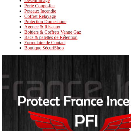
Désenfumage
Porte Coupe-feu
Poteaux Incendie
Coffret Relayage
Protection Domestique
Agence & Réseaux
Boîtiers & Coffrets Vanne Gaz
Bacs & palettes de Rétention
Formulaire de Contact
Boutique SécuriShop