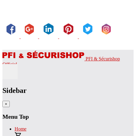
PFI & Sécurishop
Officiel
Sidebar
×
Menu Top
Home