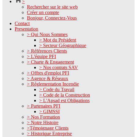
>
Rechercher sur le site web
Créer un compte
Bonjour, Connectez-Vous
Contact
Presentation
> Qui Nous Sommes
> Mot du Président
> Secteur Géographique
> Références Clients
> L'équipe PFI
> Charte & Engagement
> Nos contrats SAV
> Offres d'emploi PFI
> Agence & Réseaux
> Réglementation Incendie
> Code du Travail
> Code de la Construction
> L'Apsad est Obligations
> Partenaires PFI
> GIMSSI
> Nos Formation
> Notre Histoire
>Témoignage Clients
> Historique Entreprise