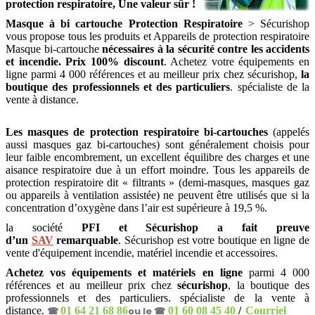
protection respiratoire, Une valeur sûr !
Masque à bi cartouche Protection Respiratoire
> Sécurishop
vous propose tous les produits et Appareils de protection respiratoire
Masque bi-cartouche
nécessaires à la sécurité contre les accidents
et incendie. Prix 100% discount
. Achetez votre équipements en
ligne parmi 4 000 références et au meilleur prix chez sécurishop,
la
boutique des professionnels et des particuliers
. spécialiste de la
vente à distance.
Les masques de protection respiratoire bi-cartouches
(appelés
aussi masques gaz bi-cartouches) sont généralement choisis pour
leur faible encombrement, un excellent équilibre des charges et une
aisance respiratoire due à un effort moindre. Tous les appareils de
protection respiratoire dit « filtrants » (demi-masques, masques gaz
ou appareils à ventilation assistée) ne peuvent être utilisés que si la
concentration d’oxygène dans l’air est supérieure à 19,5 %
.
la société
PFI et Sécurishop a fait preuve
d’un
SAV
remarquable
. Sécurishop est votre boutique en ligne de
vente d'équipement incendie, matériel incendie et accessoires
.
Achetez vos équipements et matériels en ligne
parmi 4 000
références et au meilleur prix chez
sécurishop
, la boutique des
professionnels et des particuliers. spécialiste de la vente à
distance.
☎
01 64 21 68 86
ou le ☎
01 60 08 45 40
/
Courriel