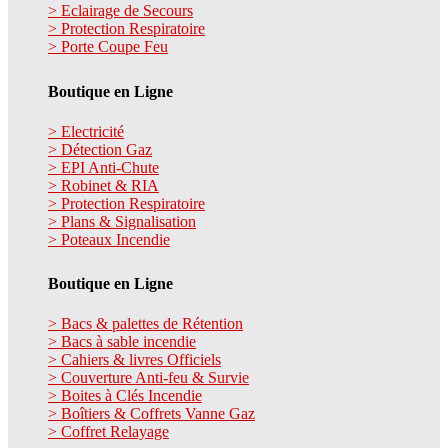
> Eclairage de Secours
> Protection Respiratoire
> Porte Coupe Feu
Boutique en Ligne
> Electricité
> Détection Gaz
> EPI Anti-Chute
> Robinet & RIA
> Protection Respiratoire
> Plans & Signalisation
> Poteaux Incendie
Boutique en Ligne
> Bacs & palettes de Rétention
> Bacs à sable incendie
> Cahiers & livres Officiels
> Couverture Anti-feu & Survie
> Boites à Clés Incendie
> Boîtiers & Coffrets Vanne Gaz
> Coffret Relayage