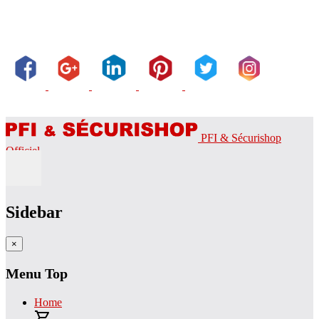
PFI & Sécurishop
Officiel
Sidebar
×
Menu Top
Home