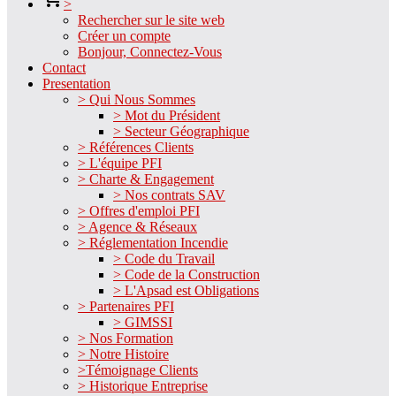
>
Rechercher sur le site web
Créer un compte
Bonjour, Connectez-Vous
Contact
Presentation
> Qui Nous Sommes
> Mot du Président
> Secteur Géographique
> Références Clients
> L'équipe PFI
> Charte & Engagement
> Nos contrats SAV
> Offres d'emploi PFI
> Agence & Réseaux
> Réglementation Incendie
> Code du Travail
> Code de la Construction
> L'Apsad est Obligations
> Partenaires PFI
> GIMSSI
> Nos Formation
> Notre Histoire
>Témoignage Clients
> Historique Entreprise