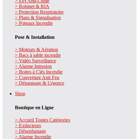
> EPI Anti-Chute
> Robinet & RIA
> Protection Respiratoire
> Plans & Signalisation
> Poteaux Incendie
Pose & Installation
> Moteurs & Aération
> Bacs à sable incendie
> Vidéo Surveillance
> Alarme Intrusion
> Boites à Clés Incendie
> Couverture Anti Feu
> Dépannage & Urgence
Shop
Boutique en Ligne
> Accueil Toutes Catégories
> Extincteurs
> Désenfumage
> Alarme Incendie