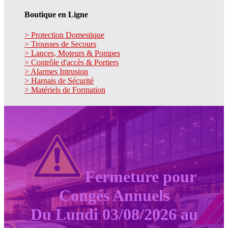
Boutique en Ligne
> Protection Domestique
> Trousses de Secours
> Lances, Moteurs & Pompes
> Contrôle d'accès & Portiers
> Alarmes Intrusion
> Harnais de Sécurité
> Matériels de Formation
Fermeture pour
Congés Annuels
Du Lundi 03/08/2026 au