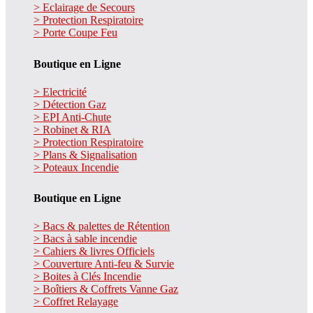
> Eclairage de Secours
> Protection Respiratoire
> Porte Coupe Feu
Boutique en Ligne
> Electricité
> Détection Gaz
> EPI Anti-Chute
> Robinet & RIA
> Protection Respiratoire
> Plans & Signalisation
> Poteaux Incendie
Boutique en Ligne
> Bacs & palettes de Rétention
> Bacs à sable incendie
> Cahiers & livres Officiels
> Couverture Anti-feu & Survie
> Boites à Clés Incendie
> Boîtiers & Coffrets Vanne Gaz
> Coffret Relayage