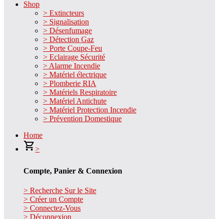
Shop
> Extincteurs
> Signalisation
> Désenfumage
> Détection Gaz
> Porte Coupe-Feu
> Eclairage Sécurité
> Alarme Incendie
> Matériel électrique
> Plomberie RIA
> Matériels Respiratoire
> Matériel Antichute
> Matériel Protection Incendie
> Prévention Domestique
Home
>
Compte, Panier & Connexion
> Recherche Sur le Site
> Créer un Compte
> Connectez-Vous
> Déconnexion