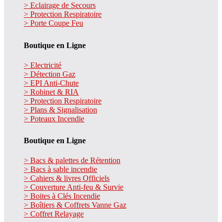
> Eclairage de Secours
> Protection Respiratoire
> Porte Coupe Feu
Boutique en Ligne
> Electricité
> Détection Gaz
> EPI Anti-Chute
> Robinet & RIA
> Protection Respiratoire
> Plans & Signalisation
> Poteaux Incendie
Boutique en Ligne
> Bacs & palettes de Rétention
> Bacs à sable incendie
> Cahiers & livres Officiels
> Couverture Anti-feu & Survie
> Boites à Clés Incendie
> Boîtiers & Coffrets Vanne Gaz
> Coffret Relayage