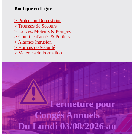
Boutique en Ligne
> Protection Domestique
> Trousses de Secours
> Lances, Moteurs & Pompes
> Contrôle d'accès & Portiers
> Alarmes Intrusion
> Harnais de Sécurité
> Matériels de Formation
Fermeture pour
Congés Annuels
Du Lundi 03/08/2026 au