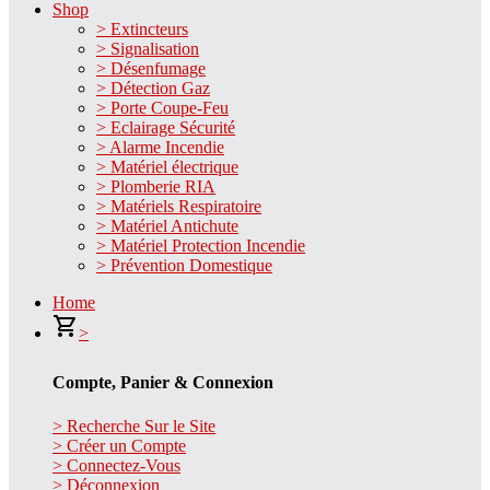
Shop
> Extincteurs
> Signalisation
> Désenfumage
> Détection Gaz
> Porte Coupe-Feu
> Eclairage Sécurité
> Alarme Incendie
> Matériel électrique
> Plomberie RIA
> Matériels Respiratoire
> Matériel Antichute
> Matériel Protection Incendie
> Prévention Domestique
Home
>
Compte, Panier & Connexion
> Recherche Sur le Site
> Créer un Compte
> Connectez-Vous
> Déconnexion