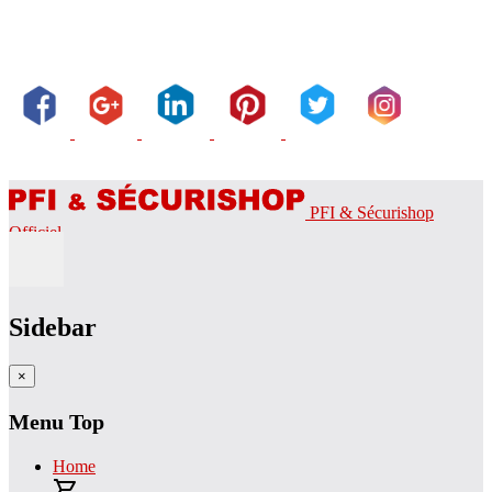
PFI & Sécurishop
Officiel
Sidebar
×
Menu Top
Home