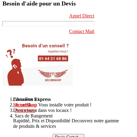
Besoin d'aide pour un Devis
Appel Direct
Contact Mail
Livraison Express
Vous êtes ici :
SécuriShop
Accueil
-
Vous installe votre produit !
Directement dans vos locaux !
Anti-chute
-
Sacs de Rangement
Rapidité, Prix et Disponibilité Decouvrez notre gamme
de produits & services