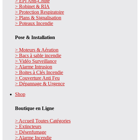
> EPI Anti-Chute
> Robinet & RIA
> Protection Respiratoire
> Plans & Signalisation
> Poteaux Incendie
Pose & Installation
> Moteurs & Aération
> Bacs à sable incendie
> Vidéo Surveillance
> Alarme Intrusion
> Boites à Clés Incendie
> Couverture Anti Feu
> Dépannage & Urgence
Shop
Boutique en Ligne
> Accueil Toutes Catégories
> Extincteurs
> Désenfumage
> Alarme Incendie