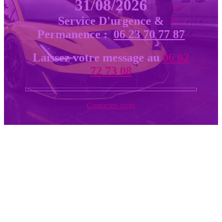
31/08/2026
Service D'urgence &
Permanence :
06 23 70 77 87
Laissez votre message au
06 62
72 73 08
Contactez-nous