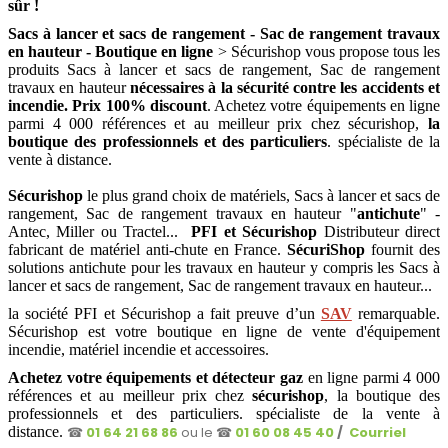
sûr !
Sacs à lancer et sacs de rangement - Sac de rangement travaux
en hauteur - Boutique en ligne
> Sécurishop vous propose tous les
produits Sacs à lancer et sacs de rangement, Sac de rangement
travaux en hauteur
nécessaires à la sécurité contre les accidents et
incendie. Prix 100% discount
. Achetez votre équipements en ligne
parmi 4 000 références et au meilleur prix chez sécurishop,
la
boutique des professionnels et des particuliers
. spécialiste de la
vente à distance.
Sécurishop
le plus grand choix de matériels, Sacs à lancer et sacs de
rangement, Sac de rangement travaux en hauteur "
antichute
" -
Antec, Miller ou Tractel...
PFI et Sécurishop
Distributeur direct
fabricant de matériel anti-chute en France.
SécuriShop
fournit des
solutions antichute pour les travaux en hauteur y compris les Sacs à
lancer et sacs de rangement, Sac de rangement travaux en hauteur...
la société PFI et Sécurishop a fait preuve d’un
SAV
remarquable.
Sécurishop est votre boutique en ligne de vente d'équipement
incendie, matériel incendie et accessoires
.
Achetez votre équipements et détecteur gaz
en ligne parmi 4 000
références et au meilleur prix chez
sécurishop
, la boutique des
professionnels et des particuliers. spécialiste de la vente à
distance.
☎
01 64 21 68 86
ou le ☎
01 60 08 45 40
/
Courriel