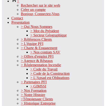
>
Rechercher sur le site web
Créer un compte
Bonjour, Connectez-Vous
Contact
Presentation
> Qui Nous Sommes
> Mot du Président
> Secteur Géographique
> Références Clients
> L'équipe PFI
> Charte & Engagement
> Nos contrats SAV
> Offres d'emploi PFI
> Agence & Réseaux
> Réglementation Incendie
> Code du Travail
> Code de la Construction
> L'Apsad est Obligations
> Partenaires PFI
> GIMSSI
> Nos Formation
> Notre Histoire
>Témoignage Clients
> Historique Entreprise