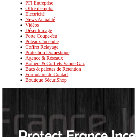
PFI Entreprise
Offre d'emploi
Electricité
News Actualité
Vidéos
Désenfumage
Porte Coupe-feu
Poteaux Incendie
Coffret Relayage
Protection Domestique
Agence & Réseaux
Boîtiers & Coffrets Vanne Gaz
Bacs & palettes de Rétention
Formulaire de Contact
Boutique SécuriShop