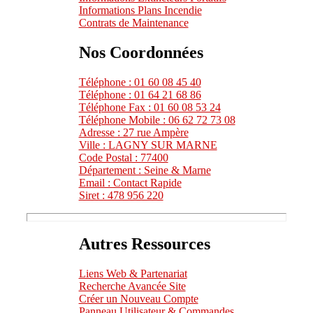
Informations Plans Incendie
Contrats de Maintenance
Nos Coordonnées
Téléphone : 01 60 08 45 40
Téléphone : 01 64 21 68 86
Téléphone Fax : 01 60 08 53 24
Téléphone Mobile : 06 62 72 73 08
Adresse : 27 rue Ampère
Ville : LAGNY SUR MARNE
Code Postal : 77400
Département : Seine & Marne
Email : Contact Rapide
Siret : 478 956 220
Autres Ressources
Liens Web & Partenariat
Recherche Avancée Site
Créer un Nouveau Compte
Panneau Utilisateur & Commandes