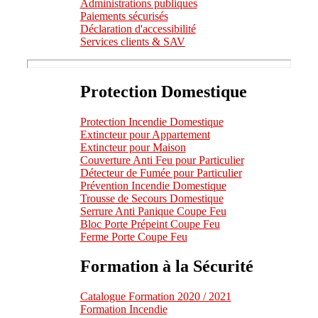
Administrations publiques
Paiements sécurisés
Déclaration d'accessibilité
Services clients & SAV
Protection Domestique
Protection Incendie Domestique
Extincteur pour Appartement
Extincteur pour Maison
Couverture Anti Feu pour Particulier
Détecteur de Fumée pour Particulier
Prévention Incendie Domestique
Trousse de Secours Domestique
Serrure Anti Panique Coupe Feu
Bloc Porte Prépeint Coupe Feu
Ferme Porte Coupe Feu
Formation à la Sécurité
Catalogue Formation 2020 / 2021
Formation Incendie