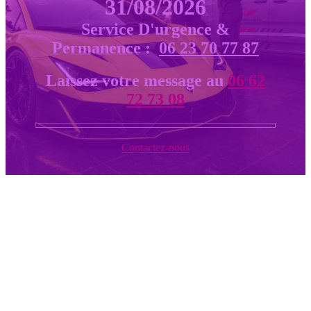
31/08/2026
Service D'urgence &
Permanence :
06 23 70 77 87
Laissez votre message au
06 62
72 73 08
Contactez-nous