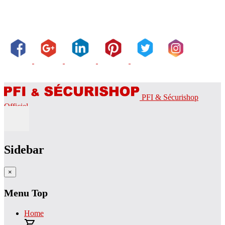
PFI & Sécurishop
Officiel
Sidebar
×
Menu Top
Home