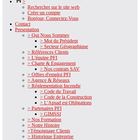
>
Rechercher sur le site web
Créer un compte
Bonjour, Connectez-Vous
Contact
Presentation
> Qui Nous Sommes
> Mot du Président
> Secteur Géographique
> Références Clients
> L'équipe PFI
> Charte & Engagement
> Nos contrats SAV
> Offres d'emploi PFI
> Agence & Réseaux
> Réglementation Incendie
> Code du Travail
> Code de la Construction
> L'Apsad est Obligations
> Partenaires PFI
> GIMSSI
> Nos Formation
> Notre Histoire
>Témoignage Clients
> Historique Entreprise