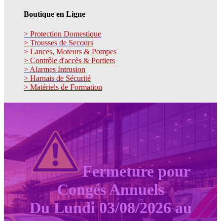
Boutique en Ligne
> Protection Domestique
> Trousses de Secours
> Lances, Moteurs & Pompes
> Contrôle d'accès & Portiers
> Alarmes Intrusion
> Harnais de Sécurité
> Matériels de Formation
Fermeture pour
Congés Annuels
Du Lundi 03/08/2026 au