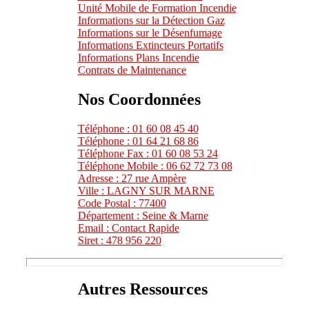
Unité Mobile de Formation Incendie
Informations sur la Détection Gaz
Informations sur le Désenfumage
Informations Extincteurs Portatifs
Informations Plans Incendie
Contrats de Maintenance
Nos Coordonnées
Téléphone : 01 60 08 45 40
Téléphone : 01 64 21 68 86
Téléphone Fax : 01 60 08 53 24
Téléphone Mobile : 06 62 72 73 08
Adresse : 27 rue Ampère
Ville : LAGNY SUR MARNE
Code Postal : 77400
Département : Seine & Marne
Email : Contact Rapide
Siret : 478 956 220
Autres Ressources