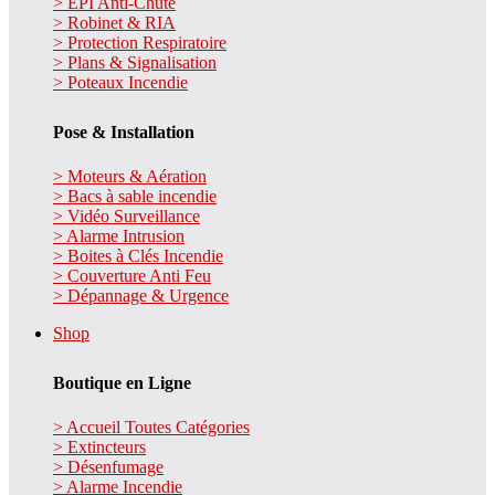
> EPI Anti-Chute
> Robinet & RIA
> Protection Respiratoire
> Plans & Signalisation
> Poteaux Incendie
Pose & Installation
> Moteurs & Aération
> Bacs à sable incendie
> Vidéo Surveillance
> Alarme Intrusion
> Boites à Clés Incendie
> Couverture Anti Feu
> Dépannage & Urgence
Shop
Boutique en Ligne
> Accueil Toutes Catégories
> Extincteurs
> Désenfumage
> Alarme Incendie