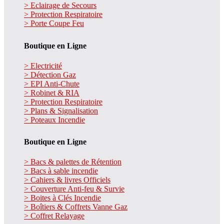
> Eclairage de Secours
> Protection Respiratoire
> Porte Coupe Feu
Boutique en Ligne
> Electricité
> Détection Gaz
> EPI Anti-Chute
> Robinet & RIA
> Protection Respiratoire
> Plans & Signalisation
> Poteaux Incendie
Boutique en Ligne
> Bacs & palettes de Rétention
> Bacs à sable incendie
> Cahiers & livres Officiels
> Couverture Anti-feu & Survie
> Boites à Clés Incendie
> Boîtiers & Coffrets Vanne Gaz
> Coffret Relayage