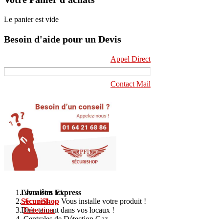
Le panier est vide
Besoin d'aide pour un Devis
Appel Direct
Contact Mail
Livraison Express
Vous êtes ici :
SécuriShop
Accueil
-
Vous installe votre produit !
Directement dans vos locaux !
Détection
-
Centrales de Détection Gaz