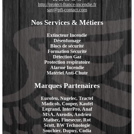
http://protect-france-incendie.fr
sav@pfi-contact.com
Nos Services & Métiers
Extincteur Incendie
Désenfumage
Blocs de sécurité
Formation Sécurité
Détection Gaz
Protection respiratoire
Alarme Incendie
Matériel Anti-Chute
Marques Partenaires
Eurofeu, Nugelec, Tractel
Madicob, Cooper, Kaufel
Legrand, InterPro, Anaf
MSA, Axendis, Andrieu
Matisec, Finesecur, Rot
Scott, BW Technologie
Souchier, Dupuy, Codia