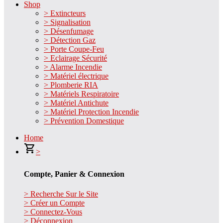
Shop
> Extincteurs
> Signalisation
> Désenfumage
> Détection Gaz
> Porte Coupe-Feu
> Eclairage Sécurité
> Alarme Incendie
> Matériel électrique
> Plomberie RIA
> Matériels Respiratoire
> Matériel Antichute
> Matériel Protection Incendie
> Prévention Domestique
Home
>
Compte, Panier & Connexion
> Recherche Sur le Site
> Créer un Compte
> Connectez-Vous
> Déconnexion