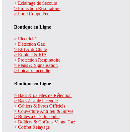
> Eclairage de Secours
> Protection Respiratoire
> Porte Coupe Feu
Boutique en Ligne
> Electricité
> Détection Gaz
> EPI Anti-Chute
> Robinet & RIA
> Protection Respiratoire
> Plans & Signalisation
> Poteaux Incendie
Boutique en Ligne
> Bacs & palettes de Rétention
> Bacs à sable incendie
> Cahiers & livres Officiels
> Couverture Anti-feu & Survie
> Boites à Clés Incendie
> Boîtiers & Coffrets Vanne Gaz
> Coffret Relayage