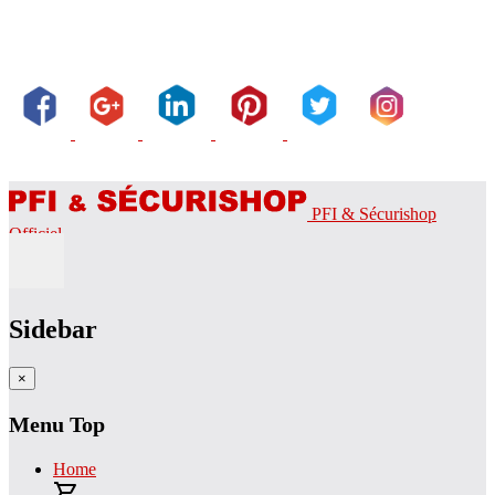
PFI & Sécurishop
Officiel
Sidebar
×
Menu Top
Home