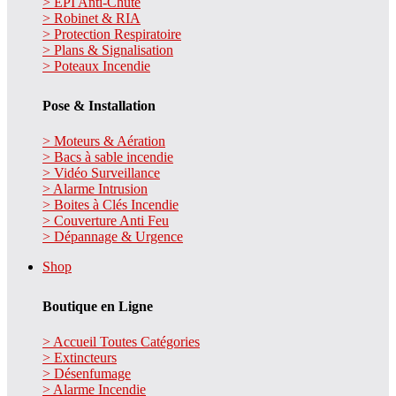
> EPI Anti-Chute
> Robinet & RIA
> Protection Respiratoire
> Plans & Signalisation
> Poteaux Incendie
Pose & Installation
> Moteurs & Aération
> Bacs à sable incendie
> Vidéo Surveillance
> Alarme Intrusion
> Boites à Clés Incendie
> Couverture Anti Feu
> Dépannage & Urgence
Shop
Boutique en Ligne
> Accueil Toutes Catégories
> Extincteurs
> Désenfumage
> Alarme Incendie