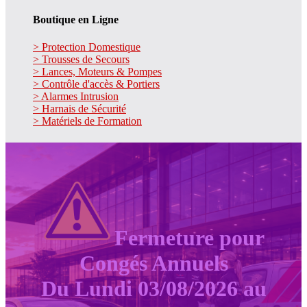
Boutique en Ligne
> Protection Domestique
> Trousses de Secours
> Lances, Moteurs & Pompes
> Contrôle d'accès & Portiers
> Alarmes Intrusion
> Harnais de Sécurité
> Matériels de Formation
Fermeture pour
Congés Annuels
Du Lundi 03/08/2026 au