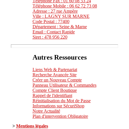
Téléphone Fax : 01 60 08 53 24
Téléphone Mobile : 06 62 72 73 08
Adresse : 27 rue Ampère
Ville : LAGNY SUR MARNE
Code Postal : 77400
Département : Seine & Marne
Email : Contact Rapide
Siret : 478 956 220
Autres Ressources
Liens Web & Partenariat
Recherche Avancée Site
Créer un Nouveau Compte
Panneau Utilisateur & Commandes
Compte Client Boutique
Rappel de l'identifiant
Réinitialisation du Mot de Passe
Informations sur SécuriShop
Notre Actualité
Plan d'intervention Obligatoire
>
Mentions légales