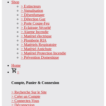
Shop
> Extincteurs
> Signalisation
> Désenfumage
> Détection Gaz
> Porte Coupe-Feu
> Eclairage Sécurité
> Alarme Incendie
> Matériel électrique
> Plomberie RIA
> Matériels Respiratoire
> Matériel Antichute
> Matériel Protection Incendie
> Prévention Domestique
Home
>
Compte, Panier & Connexion
> Recherche Sur le Site
> Créer un Compte
> Connectez-Vous
> Déconnexion