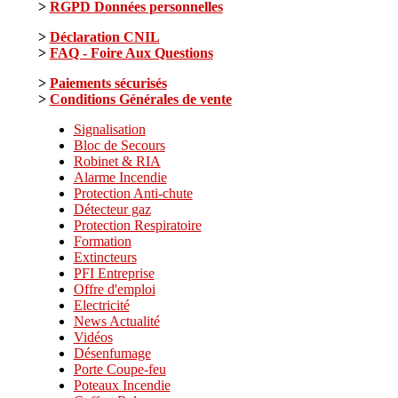
>
RGPD Données personnelles
>
Déclaration CNIL
>
FAQ - Foire Aux Questions
>
Paiements sécurisés
>
Conditions Générales de vente
Signalisation
Bloc de Secours
Robinet & RIA
Alarme Incendie
Protection Anti-chute
Détecteur gaz
Protection Respiratoire
Formation
Extincteurs
PFI Entreprise
Offre d'emploi
Electricité
News Actualité
Vidéos
Désenfumage
Porte Coupe-feu
Poteaux Incendie