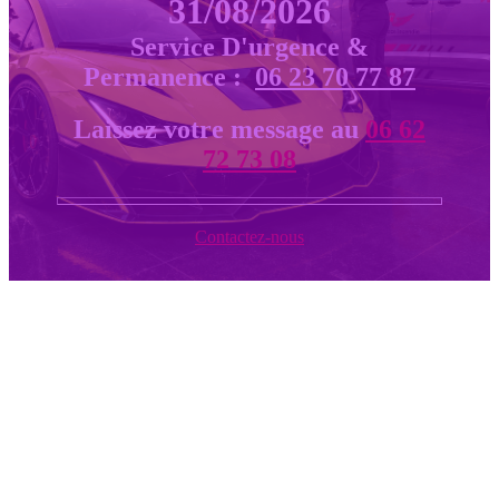
31/08/2026
Service D'urgence &
Permanence :
06 23 70 77 87
Laissez votre message au
06 62
72 73 08
Contactez-nous