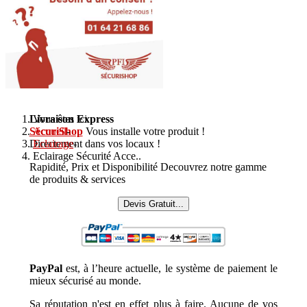
Livraison Express
Vous êtes ici :
SécuriShop
Accueil
-
Vous installe votre produit !
Directement dans vos locaux !
Eclairage
-
Eclairage Sécurité Acce..
Rapidité, Prix et Disponibilité Decouvrez notre gamme
de produits & services
Devis Gratuit...
PayPal
est, à l’heure actuelle, le système de paiement le
mieux sécurisé au monde.
Sa réputation n'est en effet plus à faire. Aucune de vos