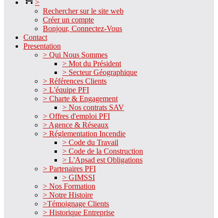
>
Rechercher sur le site web
Créer un compte
Bonjour, Connectez-Vous
Contact
Presentation
> Qui Nous Sommes
> Mot du Président
> Secteur Géographique
> Références Clients
> L'équipe PFI
> Charte & Engagement
> Nos contrats SAV
> Offres d'emploi PFI
> Agence & Réseaux
> Réglementation Incendie
> Code du Travail
> Code de la Construction
> L'Apsad est Obligations
> Partenaires PFI
> GIMSSI
> Nos Formation
> Notre Histoire
>Témoignage Clients
> Historique Entreprise