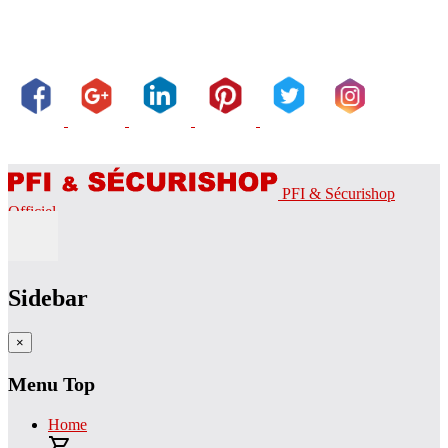
PFI & Sécurishop
Officiel
Sidebar
×
Menu Top
Home