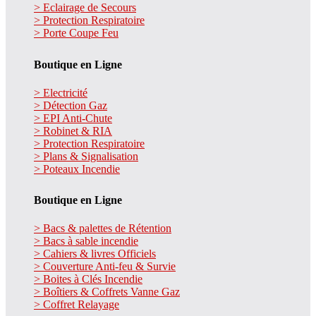
> Eclairage de Secours
> Protection Respiratoire
> Porte Coupe Feu
Boutique en Ligne
> Electricité
> Détection Gaz
> EPI Anti-Chute
> Robinet & RIA
> Protection Respiratoire
> Plans & Signalisation
> Poteaux Incendie
Boutique en Ligne
> Bacs & palettes de Rétention
> Bacs à sable incendie
> Cahiers & livres Officiels
> Couverture Anti-feu & Survie
> Boites à Clés Incendie
> Boîtiers & Coffrets Vanne Gaz
> Coffret Relayage