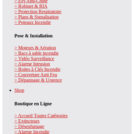
> EPI Anti-Chute
> Robinet & RIA
> Protection Respiratoire
> Plans & Signalisation
> Poteaux Incendie
Pose & Installation
> Moteurs & Aération
> Bacs à sable incendie
> Vidéo Surveillance
> Alarme Intrusion
> Boites à Clés Incendie
> Couverture Anti Feu
> Dépannage & Urgence
Shop
Boutique en Ligne
> Accueil Toutes Catégories
> Extincteurs
> Désenfumage
> Alarme Incendie