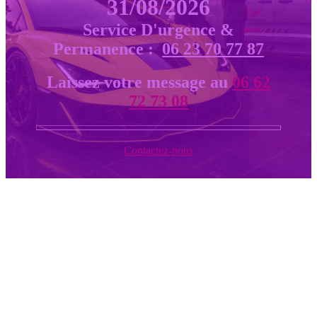
31/08/2026
Service D'urgence &
Permanence :
06 23 70 77 87
Laissez votre message au
06 62
72 73 08
Contactez-nous