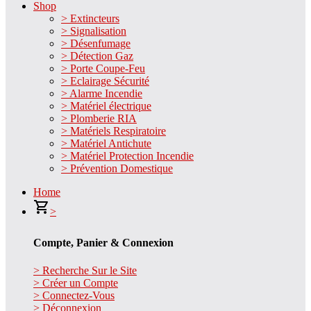
Shop
> Extincteurs
> Signalisation
> Désenfumage
> Détection Gaz
> Porte Coupe-Feu
> Eclairage Sécurité
> Alarme Incendie
> Matériel électrique
> Plomberie RIA
> Matériels Respiratoire
> Matériel Antichute
> Matériel Protection Incendie
> Prévention Domestique
Home
>
Compte, Panier & Connexion
> Recherche Sur le Site
> Créer un Compte
> Connectez-Vous
> Déconnexion