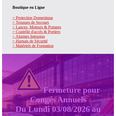
Boutique en Ligne
> Protection Domestique
> Trousses de Secours
> Lances, Moteurs & Pompes
> Contrôle d'accès & Portiers
> Alarmes Intrusion
> Harnais de Sécurité
> Matériels de Formation
Fermeture pour
Congés Annuels
Du Lundi 03/08/2026 au