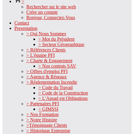
>
Rechercher sur le site web
Créer un compte
Bonjour, Connectez-Vous
Contact
Presentation
> Qui Nous Sommes
> Mot du Président
> Secteur Géographique
> Références Clients
> L'équipe PFI
> Charte & Engagement
> Nos contrats SAV
> Offres d'emploi PFI
> Agence & Réseaux
> Réglementation Incendie
> Code du Travail
> Code de la Construction
> L'Apsad est Obligations
> Partenaires PFI
> GIMSSI
> Nos Formation
> Notre Histoire
>Témoignage Clients
> Historique Entreprise