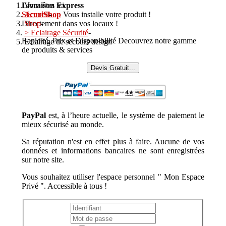
Livraison Express
Vous êtes ici :
SécuriShop
Accueil
-
Vous installe votre produit !
Directement dans vos locaux !
Shop
-
> Eclairage Sécurité
-
Rapidité, Prix et Disponibilité Decouvrez notre gamme
Eclairage de secours design
de produits & services
Devis Gratuit...
PayPal
est, à l’heure actuelle, le système de paiement le
mieux sécurisé au monde.
Sa réputation n'est en effet plus à faire. Aucune de vos
données et informations bancaires ne sont enregistrées
sur notre site.
Vous souhaitez utiliser l'espace personnel " Mon Espace
Privé ". Accessible à tous !