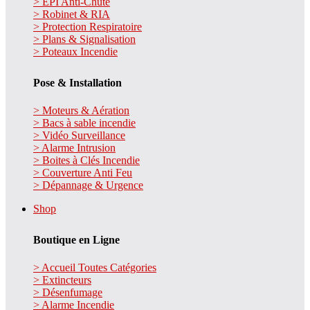
> EPI Anti-Chute
> Robinet & RIA
> Protection Respiratoire
> Plans & Signalisation
> Poteaux Incendie
Pose & Installation
> Moteurs & Aération
> Bacs à sable incendie
> Vidéo Surveillance
> Alarme Intrusion
> Boites à Clés Incendie
> Couverture Anti Feu
> Dépannage & Urgence
Shop
Boutique en Ligne
> Accueil Toutes Catégories
> Extincteurs
> Désenfumage
> Alarme Incendie