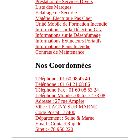
Prestation de Services Divers
Liste des Marques
Eclairage de Sécurité
Matériel Electrique Pas Cher
Unité Mobile de Formation Incendie
Informations sur la Détection Gaz
Informations sur le Désenfumage
Informations Extincteurs Portatifs
Informations Plans Incendie
Contrats de Maintenance
Nos Coordonnées
Téléphone : 01 60 08 45 40
Téléphone : 01 64 21 68 86
Téléphone Fax : 01 60 08 53 24
Téléphone Mobile : 06 62 72 73 08
Adresse : 27 rue Ampère
Ville : LAGNY SUR MARNE
Code Postal : 77400
Département : Seine & Marne
Email : Contact Rapide
Siret : 478 956 220