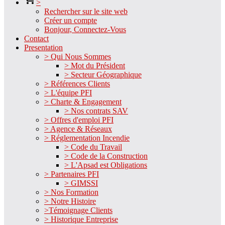
>
Rechercher sur le site web
Créer un compte
Bonjour, Connectez-Vous
Contact
Presentation
> Qui Nous Sommes
> Mot du Président
> Secteur Géographique
> Références Clients
> L'équipe PFI
> Charte & Engagement
> Nos contrats SAV
> Offres d'emploi PFI
> Agence & Réseaux
> Réglementation Incendie
> Code du Travail
> Code de la Construction
> L'Apsad est Obligations
> Partenaires PFI
> GIMSSI
> Nos Formation
> Notre Histoire
>Témoignage Clients
> Historique Entreprise