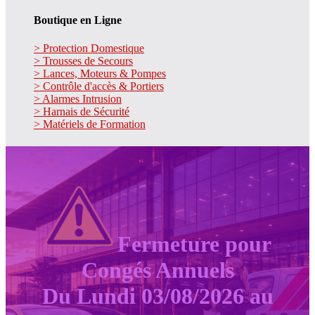
Boutique en Ligne
> Protection Domestique
> Trousses de Secours
> Lances, Moteurs & Pompes
> Contrôle d'accès & Portiers
> Alarmes Intrusion
> Harnais de Sécurité
> Matériels de Formation
Fermeture pour
Congés Annuels
Du Lundi 03/08/2026 au