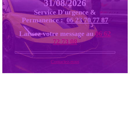
31/08/2026
Service D'urgence &
Permanence :
06 23 70 77 87
Laissez votre message au
06 62
72 73 08
Contactez-nous