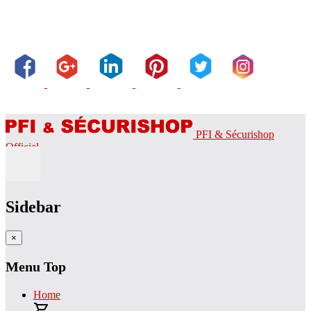
PFI & Sécurishop
Officiel
Sidebar
×
Menu Top
Home