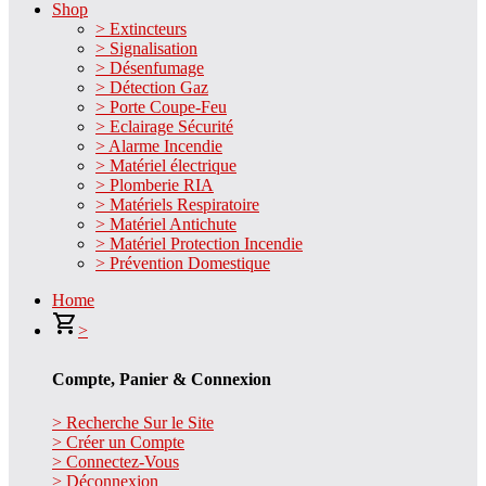
Shop
> Extincteurs
> Signalisation
> Désenfumage
> Détection Gaz
> Porte Coupe-Feu
> Eclairage Sécurité
> Alarme Incendie
> Matériel électrique
> Plomberie RIA
> Matériels Respiratoire
> Matériel Antichute
> Matériel Protection Incendie
> Prévention Domestique
Home
>
Compte, Panier & Connexion
> Recherche Sur le Site
> Créer un Compte
> Connectez-Vous
> Déconnexion