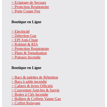
> Eclairage de Secours
> Protection Respiratoire
> Porte Coupe Feu
Boutique en Ligne
> Electricité
> Détection Gaz
> EPI Anti-Chute
> Robinet & RIA
> Protection Respiratoire
> Plans & Signalisation
> Poteaux Incendie
Boutique en Ligne
> Bacs & palettes de Rétention
> Bacs à sable incendie
> Cahiers & livres Officiels
> Couverture Anti-feu & Survie
> Boites à Clés Incendie
> Boîtiers & Coffrets Vanne Gaz
> Coffret Relayage