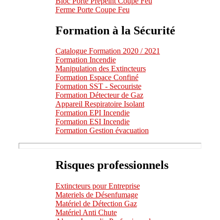
Bloc Porte Prépeint Coupe Feu
Ferme Porte Coupe Feu
Formation à la Sécurité
Catalogue Formation 2020 / 2021
Formation Incendie
Manipulation des Extincteurs
Formation Espace Confiné
Formation SST - Secouriste
Formation Détecteur de Gaz
Appareil Respiratoire Isolant
Formation EPI Incendie
Formation ESI Incendie
Formation Gestion évacuation
Risques professionnels
Extincteurs pour Entreprise
Materiels de Désenfumage
Matériel de Détection Gaz
Matériel Anti Chute