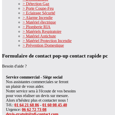
> Détection Gaz
> Porte Coupe-Feu
> Eclairage Sécurité
> Alarme Incendie
> Matériel électrique
> Plomberie RIA
> Matériels Respiratoire
> Matériel Antichute
> Matériel Protection Incendie
> Prévention Domestique
Formulaire de contact pop-up contact rapide pc
Besoin d'aide ?
Service commercial - Siège social
Nos assistantes commerciales se feront
un plaisir de vous aider.
Notre service sera à l'écoute de vos besoins
pour vous réaliser un devis sur mesure.
Alors n'hésitez plus et contacter nous !
Tél.:
01 64 21 68 86
-
01 60 08 45 40
Urgence:
06 62 72 73 08
devis-gratuit@pfi-contact.com