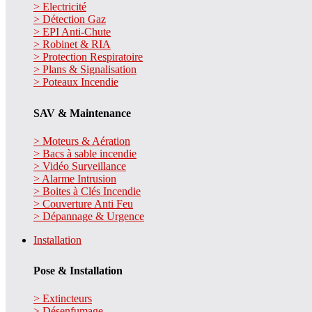
> Electricité
> Détection Gaz
> EPI Anti-Chute
> Robinet & RIA
> Protection Respiratoire
> Plans & Signalisation
> Poteaux Incendie
SAV & Maintenance
> Moteurs & Aération
> Bacs à sable incendie
> Vidéo Surveillance
> Alarme Intrusion
> Boites à Clés Incendie
> Couverture Anti Feu
> Dépannage & Urgence
Installation
Pose & Installation
> Extincteurs
> Désenfumage