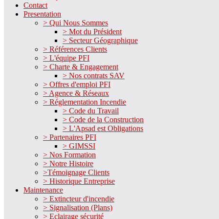
Contact
Presentation
> Qui Nous Sommes
> Mot du Président
> Secteur Géographique
> Références Clients
> L'équipe PFI
> Charte & Engagement
> Nos contrats SAV
> Offres d'emploi PFI
> Agence & Réseaux
> Réglementation Incendie
> Code du Travail
> Code de la Construction
> L'Apsad est Obligations
> Partenaires PFI
> GIMSSI
> Nos Formation
> Notre Histoire
>Témoignage Clients
> Historique Entreprise
Maintenance
> Extincteur d'incendie
> Signalisation (Plans)
> Eclairage sécurité