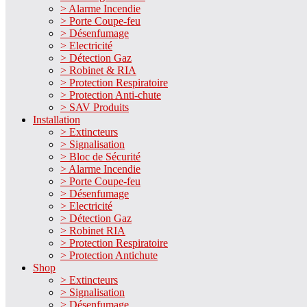
> Alarme Incendie
> Porte Coupe-feu
> Désenfumage
> Electricité
> Détection Gaz
> Robinet & RIA
> Protection Respiratoire
> Protection Anti-chute
> SAV Produits
Installation
> Extincteurs
> Signalisation
> Bloc de Sécurité
> Alarme Incendie
> Porte Coupe-feu
> Désenfumage
> Electricité
> Détection Gaz
> Robinet RIA
> Protection Respiratoire
> Protection Antichute
Shop
> Extincteurs
> Signalisation
> Désenfumage