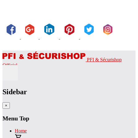
PFI & Sécurishop
Officiel
Sidebar
×
Menu Top
Home