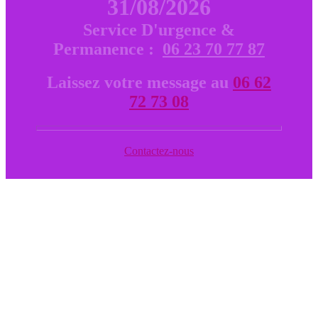
31/08/2026
Service D'urgence &
Permanence :
06 23 70 77 87
Laissez votre message au
06 62
72 73 08
Contactez-nous