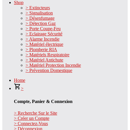
Shop
> Extincteurs
> Signalisation
> Désenfumage
> Détection Gaz
> Porte Coupe-Feu
> Eclairage Sécurité
> Alarme Incendie
> Matériel électrique
> Plomberie RIA
> Matériels Respiratoire
> Matériel Antichute
> Matériel Protection Incendie
> Prévention Domestique
Home
>
Compte, Panier & Connexion
> Recherche Sur le Site
> Créer un Compte
> Connectez-Vous
> Déconnexion