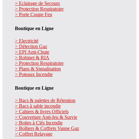
> Eclairage de Secours
> Protection Respiratoire
> Porte Coupe Feu
Boutique en Ligne
> Electricité
> Détection Gaz
> EPI Anti-Chute
> Robinet & RIA
> Protection Respiratoire
> Plans & Signalisation
> Poteaux Incendie
Boutique en Ligne
> Bacs & palettes de Rétention
> Bacs à sable incendie
> Cahiers & livres Officiels
> Couverture Anti-feu & Survie
> Boites à Clés Incendie
> Boîtiers & Coffrets Vanne Gaz
> Coffret Relayage