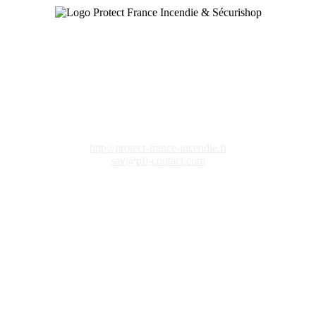
Contactez-nous
27 Rue Ampère
77400
LAGNY SUR MARNE
FRANCE
01 64 21 68 86
01 60 08 45 40
http://protect-france-incendie.fr
sav@pfi-contact.com
Nos Services & Métiers
Extincteur Incendie
Désenfumage
Blocs de sécurité
Formation Sécurité
Détection Gaz
Protection respiratoire
Alarme Incendie
Matériel Anti-Chute