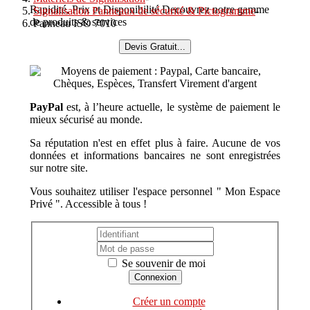
Rapidité, Prix et Disponibilité Decouvrez notre gamme
Signalisation Panneaux de sécurité & Pictogramme
-
de produits & services
Panneau ISO 7010
Devis Gratuit...
PayPal
est, à l’heure actuelle, le système de paiement le
mieux sécurisé au monde.
Sa réputation n'est en effet plus à faire. Aucune de vos
données et informations bancaires ne sont enregistrées
sur notre site.
Vous souhaitez utiliser l'espace personnel " Mon Espace
Privé ". Accessible à tous !
Se souvenir de moi
Créer un compte