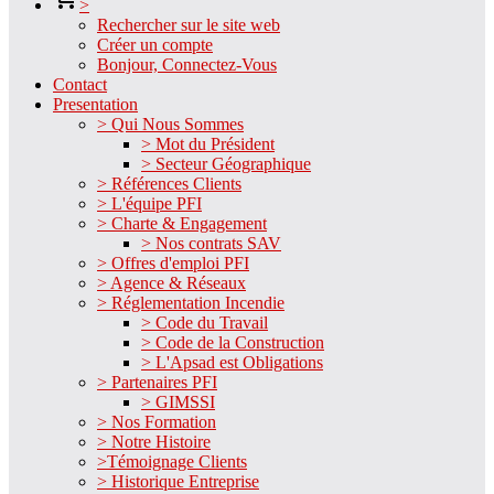
>
Rechercher sur le site web
Créer un compte
Bonjour, Connectez-Vous
Contact
Presentation
> Qui Nous Sommes
> Mot du Président
> Secteur Géographique
> Références Clients
> L'équipe PFI
> Charte & Engagement
> Nos contrats SAV
> Offres d'emploi PFI
> Agence & Réseaux
> Réglementation Incendie
> Code du Travail
> Code de la Construction
> L'Apsad est Obligations
> Partenaires PFI
> GIMSSI
> Nos Formation
> Notre Histoire
>Témoignage Clients
> Historique Entreprise