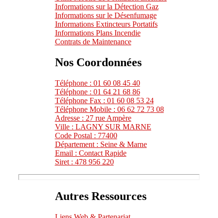
Informations sur la Détection Gaz
Informations sur le Désenfumage
Informations Extincteurs Portatifs
Informations Plans Incendie
Contrats de Maintenance
Nos Coordonnées
Téléphone : 01 60 08 45 40
Téléphone : 01 64 21 68 86
Téléphone Fax : 01 60 08 53 24
Téléphone Mobile : 06 62 72 73 08
Adresse : 27 rue Ampère
Ville : LAGNY SUR MARNE
Code Postal : 77400
Département : Seine & Marne
Email : Contact Rapide
Siret : 478 956 220
Autres Ressources
Liens Web & Partenariat