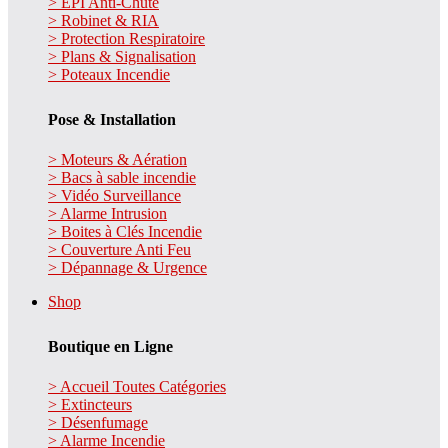
> EPI Anti-Chute
> Robinet & RIA
> Protection Respiratoire
> Plans & Signalisation
> Poteaux Incendie
Pose & Installation
> Moteurs & Aération
> Bacs à sable incendie
> Vidéo Surveillance
> Alarme Intrusion
> Boites à Clés Incendie
> Couverture Anti Feu
> Dépannage & Urgence
Shop
Boutique en Ligne
> Accueil Toutes Catégories
> Extincteurs
> Désenfumage
> Alarme Incendie