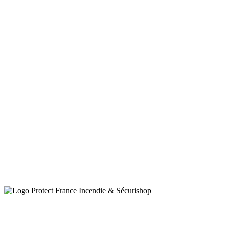
Marques Partenaires
Eurofeu, Nugelec, Tractel
Madicob, Cooper, Kaufel
Legrand, InterPro, Anaf
MSA, Axendis, Andrieu
Matisec, Finesecur, Rot
Scott, BW Technologie
Souchier, Dupuy, Codia
Antec, Miller, Neutronic