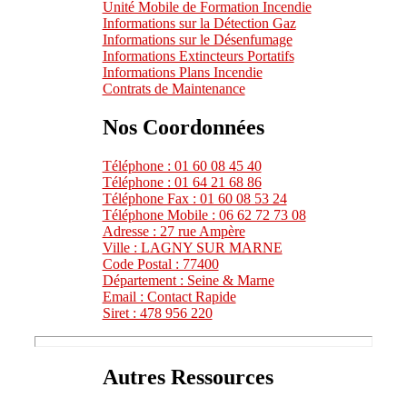
Unité Mobile de Formation Incendie
Informations sur la Détection Gaz
Informations sur le Désenfumage
Informations Extincteurs Portatifs
Informations Plans Incendie
Contrats de Maintenance
Nos Coordonnées
Téléphone : 01 60 08 45 40
Téléphone : 01 64 21 68 86
Téléphone Fax : 01 60 08 53 24
Téléphone Mobile : 06 62 72 73 08
Adresse : 27 rue Ampère
Ville : LAGNY SUR MARNE
Code Postal : 77400
Département : Seine & Marne
Email : Contact Rapide
Siret : 478 956 220
Autres Ressources