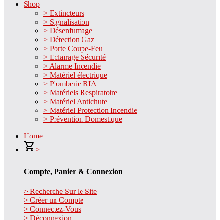
Shop
> Extincteurs
> Signalisation
> Désenfumage
> Détection Gaz
> Porte Coupe-Feu
> Eclairage Sécurité
> Alarme Incendie
> Matériel électrique
> Plomberie RIA
> Matériels Respiratoire
> Matériel Antichute
> Matériel Protection Incendie
> Prévention Domestique
Home
>
Compte, Panier & Connexion
> Recherche Sur le Site
> Créer un Compte
> Connectez-Vous
> Déconnexion