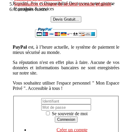
Rapidité, Prix et Disponibilité Decouvrez notre gamme
Signalisation Consigne de sécurité incendie générale
-
de produits & services
Consignes cuisine
Devis Gratuit...
PayPal
est, à l’heure actuelle, le système de paiement le
mieux sécurisé au monde.
Sa réputation n'est en effet plus à faire. Aucune de vos
données et informations bancaires ne sont enregistrées
sur notre site.
Vous souhaitez utiliser l'espace personnel " Mon Espace
Privé ". Accessible à tous !
Se souvenir de moi
Créer un compte