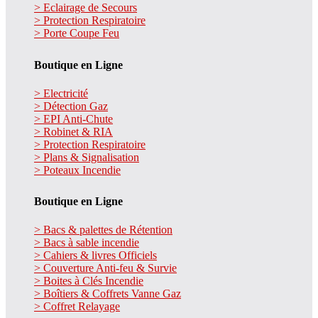
> Eclairage de Secours
> Protection Respiratoire
> Porte Coupe Feu
Boutique en Ligne
> Electricité
> Détection Gaz
> EPI Anti-Chute
> Robinet & RIA
> Protection Respiratoire
> Plans & Signalisation
> Poteaux Incendie
Boutique en Ligne
> Bacs & palettes de Rétention
> Bacs à sable incendie
> Cahiers & livres Officiels
> Couverture Anti-feu & Survie
> Boites à Clés Incendie
> Boîtiers & Coffrets Vanne Gaz
> Coffret Relayage