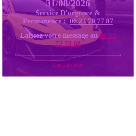
31/08/2026
Service D'urgence &
Permanence :
06 23 70 77 87
Laissez votre message au
06 62
72 73 08
Contactez-nous