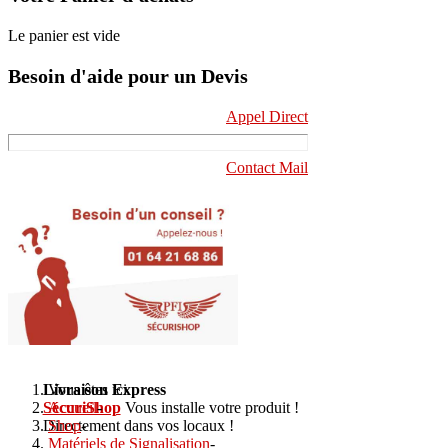
Le panier est vide
Besoin d'aide pour un Devis
Appel Direct
Contact Mail
Livraison Express
Vous êtes ici :
SécuriShop
Accueil
-
Vous installe votre produit !
Directement dans vos locaux !
Shop
-
Matériels de Signalisation
-