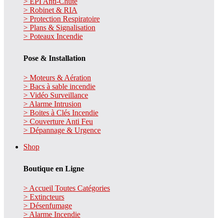
> EPI Anti-Chute
> Robinet & RIA
> Protection Respiratoire
> Plans & Signalisation
> Poteaux Incendie
Pose & Installation
> Moteurs & Aération
> Bacs à sable incendie
> Vidéo Surveillance
> Alarme Intrusion
> Boites à Clés Incendie
> Couverture Anti Feu
> Dépannage & Urgence
Shop
Boutique en Ligne
> Accueil Toutes Catégories
> Extincteurs
> Désenfumage
> Alarme Incendie