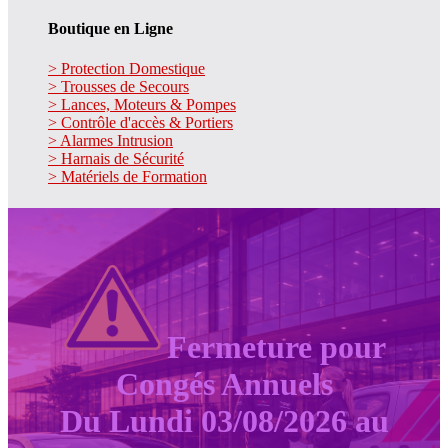
Boutique en Ligne
> Protection Domestique
> Trousses de Secours
> Lances, Moteurs & Pompes
> Contrôle d'accès & Portiers
> Alarmes Intrusion
> Harnais de Sécurité
> Matériels de Formation
Fermeture pour
Congés Annuels
Du Lundi 03/08/2026 au