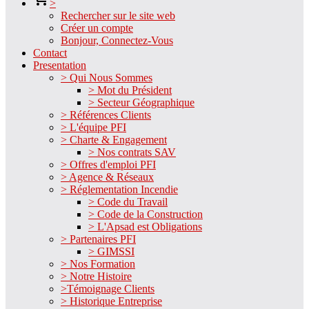
>
Rechercher sur le site web
Créer un compte
Bonjour, Connectez-Vous
Contact
Presentation
> Qui Nous Sommes
> Mot du Président
> Secteur Géographique
> Références Clients
> L'équipe PFI
> Charte & Engagement
> Nos contrats SAV
> Offres d'emploi PFI
> Agence & Réseaux
> Réglementation Incendie
> Code du Travail
> Code de la Construction
> L'Apsad est Obligations
> Partenaires PFI
> GIMSSI
> Nos Formation
> Notre Histoire
>Témoignage Clients
> Historique Entreprise