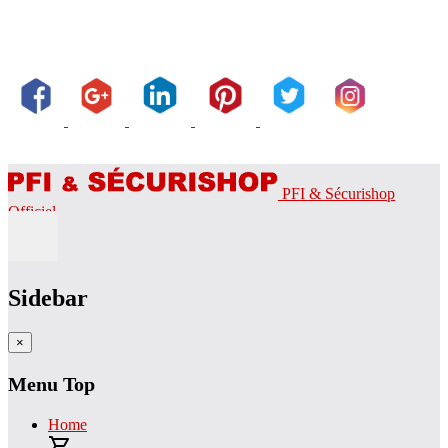
PFI & Sécurishop
Officiel
Sidebar
×
Menu Top
Home